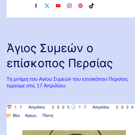
f
x
y
i
p
t
a
o
n
i
i
c
u
s
n
k
e
t
t
t
t
b
u
a
e
o
o
b
g
r
k
o
e
r
e
Άγιος Συμεών ο
k
a
s
m
t
επίσκοπος Περσίας
Τη μνήμη του Αγίου Συμεών του επισκόπου Περσίας
τιμούμε στις 17 Απριλίου.
📅
17 Απριλίου 2005
🕟
17 Απριλίου 202
📂
Βίοι Αγίων
Πίστη