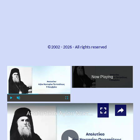
©2002 -
2026
- All rights reserved
×
Now Playing
×
Play
Unmute
Fullscreen
Απολυτίκιο Αγίου Νεκταρίου Επισκόπου Πενταπόλεως