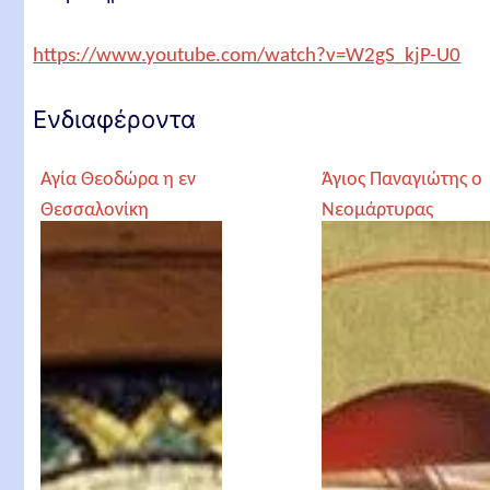
https://www.youtube.com/watch?v=W2gS_kjP-U0
Ενδιαφέροντα
Αγία Θεοδώρα η εν
Άγιος Παναγιώτης ο
Θεσσαλονίκη
Νεομάρτυρας