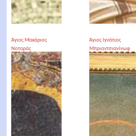
Άγιος Μακάριος
Άγιος Ιγνάτιος
Νοταράς
Μπριαντσιανίνωφ
Μητροπολίτης
Κορίνθου