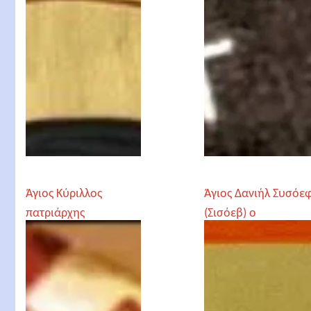
Άγιος Κύριλλος
Άγιος Δανιήλ Συσόε
πατριάρχης
(Σισόεβ) ο
Αλεξανδρείας
Ιερομάρτυρας