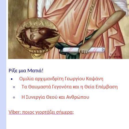
Ρίξε μια Ματιά!
Ομιλία αρχιμανδρίτη Γεωργίου Καψάνη
Τα Θαυμαστά Γεγονότα και η Θεία Επέμβαση
Η Συνεργία Θεού και Ανθρώπου
Ο Τίμιος Πρόδρομος ως «Λείμμα κατ’ εκλογήν»
Viber: ποιος γιορτάζει σήμερα;
Ο Πρόδρομος και η Μοναχική Κλήση
Σχετικά άρθρα