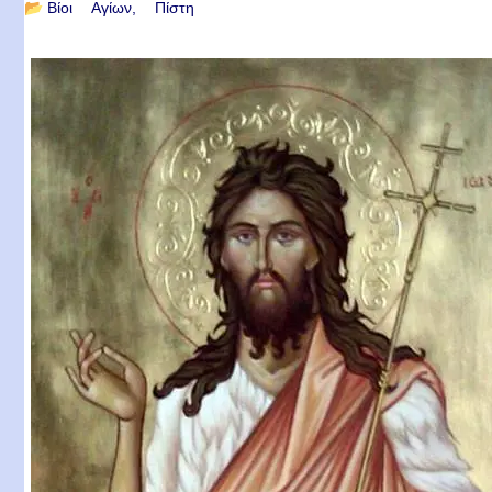
📂
Βίοι Αγίων
Πίστη