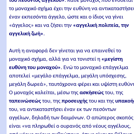
του πεσόντος αγγέλου»
. Κάθε μοναχός που ενδύεται
το μοναχικό σχήμα έχει την ευθύνη να αντικαταστήσε
έναν εκπεσόντα άγγελο, ώστε και ο ίδιος να γίνει
«άγγελος» και να ζήσει την
«αγγελική πολιτεία, την
αγγελική ζωή»
.
Αυτή η αναφορά δεν γίνεται για να επαινεθεί το
μοναχικό σχήμα, αλλά για να τονιστεί η
«μεγίστη
ευθύνη του μοναχού»
. Ενώ το μοναχικό επάγγελμα
αποτελεί «μεγάλο επάγγελμα, μεγάλη υπόσχεσης,
μεγάλη δωρεά», ταυτόχρονα φέρει και υψίστη ευθύν
Ο μοναχός καλείται, μέσω της
ασκήσεώς
του, της
ταπεινώσεώς
του, της
προσευχής
του και της
υπακοή
του, να αντικαταστήσει έναν εκ των πεσόντων
αγγέλων, δηλαδή των δαιμόνων. Ο απώτερος σκοπός
είναι «να πληρωθεί ο ουρανός από νέους αγγέλους,