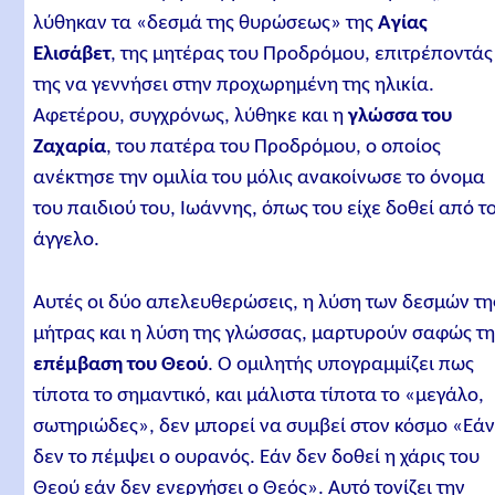
λύθηκαν τα «δεσμά της θυρώσεως» της
Αγίας
Ελισάβετ
, της μητέρας του Προδρόμου, επιτρέποντάς
της να γεννήσει στην προχωρημένη της ηλικία.
Αφετέρου, συγχρόνως, λύθηκε και η
γλώσσα του
Ζαχαρία
, του πατέρα του Προδρόμου, ο οποίος
ανέκτησε την ομιλία του μόλις ανακοίνωσε το όνομα
του παιδιού του, Ιωάννης, όπως του είχε δοθεί από τ
άγγελο.
Αυτές οι δύο απελευθερώσεις, η λύση των δεσμών τη
μήτρας και η λύση της γλώσσας, μαρτυρούν σαφώς τ
επέμβαση του Θεού
. Ο ομιλητής υπογραμμίζει πως
τίποτα το σημαντικό, και μάλιστα τίποτα το «μεγάλο,
σωτηριώδες», δεν μπορεί να συμβεί στον κόσμο «Εά
δεν το πέμψει ο ουρανός. Εάν δεν δοθεί η χάρις του
Θεού εάν δεν ενεργήσει ο Θεός». Αυτό τονίζει την