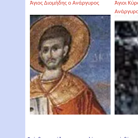
Άγιος Διομήδης ο Ανάργυρος
Άγιοι Κύρ
Ανάργυρο