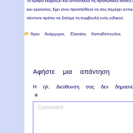
Το άρθρο εκφράζει και αντανακλά τις προσωπικές θέσεις
και εργασίας. Έχει γίνει προσπάθεια να σας παρέχει αντ
πάντοτε πρέπει να ζητάμε τη συμβουλή ενός ειδικού.
📂
Άγιοι Ανάργυροι
Ελισαίος Καπαδόπουλος
Αφήστε μια απάντηση
Η ηλ. διεύθυνση σας δεν δημοσιεύ
*
C
o
m
m