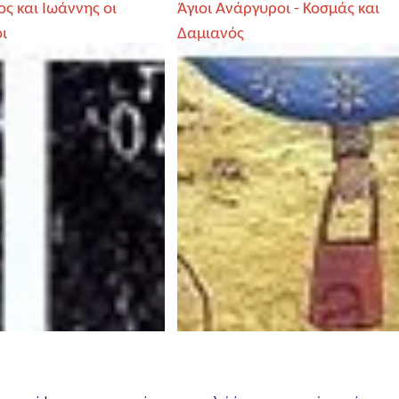
ος και Ιωάννης οι
Άγιοι Ανάργυροι - Κοσμάς και
ι
Δαμιανός