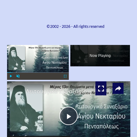
©2002 -
2026
- All rights reserved
×
Now Playing
×
Play
Unmute
Fullscreen
Λειτουργικό Συναξάριο Αγίου Νεκταρίου Πενταπόλεως Μέρος 13ο
Play