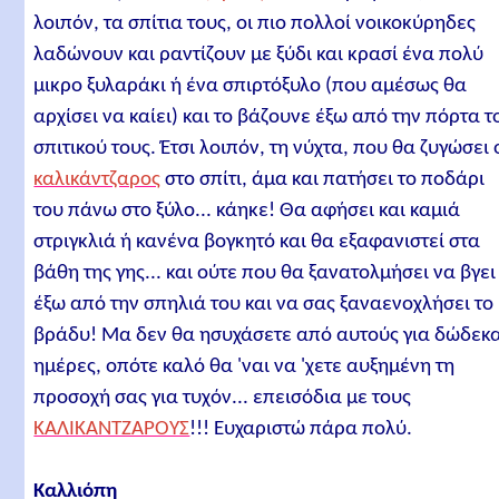
λοιπόν, τα σπίτια τους, οι πιο πολλοί νοικοκύρηδες
λαδώνουν και ραντίζουν με ξύδι και κρασί ένα πολύ
μικρο ξυλαράκι ή ένα σπιρτόξυλο (που αμέσως θα
αρχίσει να καίει) και το βάζουνε έξω από την πόρτα τ
σπιτικού τους. Έτσι λοιπόν, τη νύχτα, που θα ζυγώσει 
καλικάντζαρος
στο σπίτι, άμα και πατήσει το ποδάρι
του πάνω στο ξύλο... κάηκε! Θα αφήσει και καμιά
στριγκλιά ή κανένα βογκητό και θα εξαφανιστεί στα
βάθη της γης... και ούτε που θα ξανατολμήσει να βγει
έξω από την σπηλιά του και να σας ξαναενοχλήσει το
βράδυ! Μα δεν θα ησυχάσετε από αυτούς για δώδεκ
ημέρες, οπότε καλό θα 'ναι να 'χετε αυξημένη τη
προσοχή σας για τυχόν... επεισόδια με τους
ΚΑΛΙΚΑΝΤΖΑΡΟΥΣ
!!! Ευχαριστώ πάρα πολύ.
Καλλιόπη