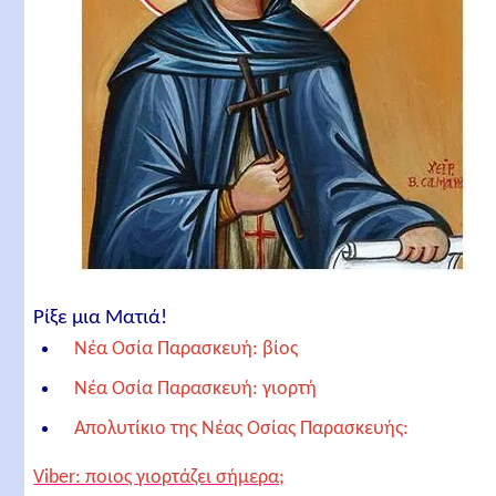
Ρίξε μια Ματιά!
Νέα Οσία Παρασκευή: βίος
Νέα Οσία Παρασκευή: γιορτή
Απολυτίκιο της Νέας Οσίας Παρασκευής:
Σχετικά άρθρα
Viber: ποιος γιορτάζει σήμερα;