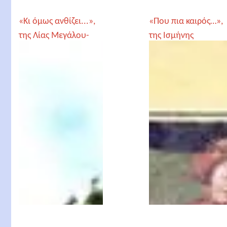
«Κι όμως ανθίζει...»,
«Που πια καιρός…»,
της Λίας Μεγάλου-
της Ισμήνης
Σεφεριάδη
Καπάνταη