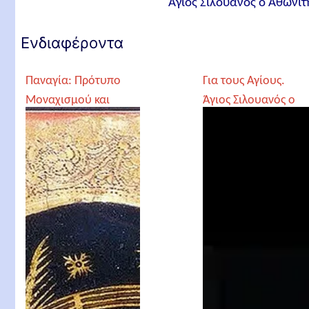
Άγιος Σιλουανός ο Αθωνίτ
Ενδιαφέροντα
Παναγία: Πρότυπο
Για τους Αγίους.
Μοναχισμού και
Άγιος Σιλουανός ο
Ασκητισμού
Αθωνίτης,