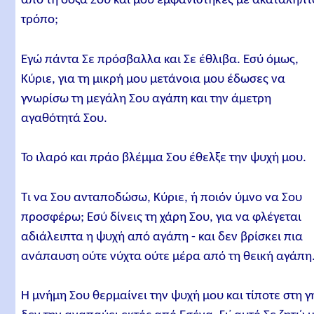
από τη δόξα Σου και μου εμφανίστηκες με ακατάληπτ
τρόπο;
Εγώ πάντα Σε πρόσβαλλα και Σε έθλιβα. Εσύ όμως,
Κύριε, για τη μικρή μου μετάνοια μου έδωσες να
γνωρίσω τη μεγάλη Σου αγάπη και την άμετρη
αγαθότητά Σου.
Το ιλαρό και πράο βλέμμα Σου έθελξε την ψυχή μου.
Τι να Σου ανταποδώσω, Κύριε, ή ποιόν ύμνο να Σου
προσφέρω; Εσύ δίνεις τη χάρη Σου, για να φλέγεται
αδιάλειπτα η ψυχή από αγάπη - και δεν βρίσκει πια
ανάπαυση ούτε νύχτα ούτε μέρα από τη θεική αγάπη
Η μνήμη Σου θερμαίνει την ψυχή μου και τίποτε στη γ