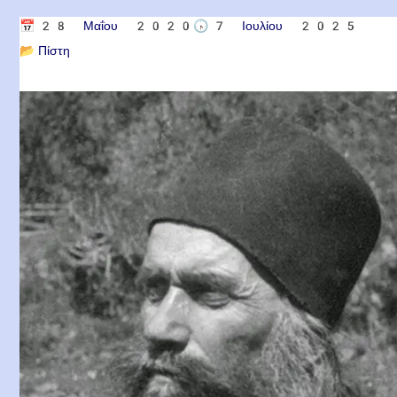
📅
28 Μαΐου 2020
🕟
7 Ιουλίου 2025
📂
Πίστη