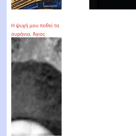
Η ψυχή μου ποθεί τα
ουράνια. Άγιος
Σιλουανός ο
Αθωνίτης