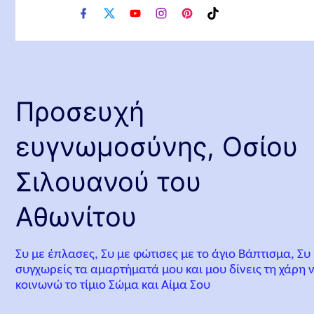
f
x
y
i
p
t
a
o
n
i
i
c
u
s
n
k
e
t
t
t
t
b
u
a
e
o
o
b
g
r
k
o
e
r
e
Προσευχή
k
a
s
m
t
ευγνωμοσύνης, Οσίου
Σιλουανού του
Αθωνίτου
Συ με έπλασες, Συ με φώτισες με το άγιο Βάπτισμα, Συ
συγχωρείς τα αμαρτήματά μου και μου δίνεις τη χάρη 
κοινωνώ το τίμιο Σώμα και Αίμα Σου