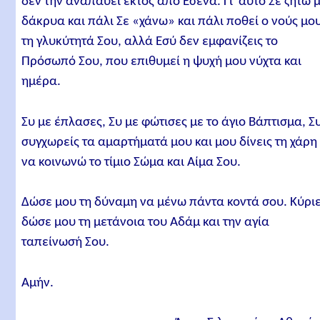
δεν την αναπαύει εκτός από Εσένα. Γι᾿ αυτό Σε ζητώ 
δάκρυα και πάλι Σε «χάνω» και πάλι ποθεί ο νούς μο
τη γλυκύτητά Σου, αλλά Εσύ δεν εμφανίζεις το
Πρόσωπό Σου, που επιθυμεί η ψυχή μου νύχτα και
ημέρα.
Συ με έπλασες, Συ με φώτισες με το άγιο Βάπτισμα, Σ
συγχωρείς τα αμαρτήματά μου και μου δίνεις τη χάρη
να κοινωνώ το τίμιο Σώμα και Αίμα Σου.
Δώσε μου τη δύναμη να μένω πάντα κοντά σου. Κύριε
δώσε μου τη μετάνοια του Αδάμ και την αγία
ταπείνωσή Σου.
Αμήν.