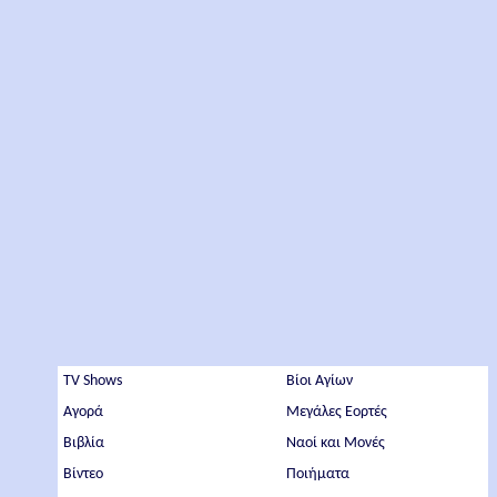
TV Shows
Βίοι Αγίων
Αγορά
Μεγάλες Εορτές
Βιβλία
Ναοί και Μονές
Βίντεο
Ποιήματα