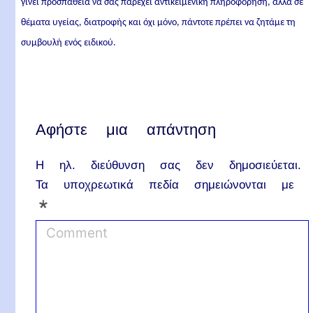
γίνει προσπάθεια να σας παρέχει αντικειμενική πληροφόρηση, αλλά σε
θέματα υγείας, διατροφής και όχι μόνο, πάντοτε πρέπει να ζητάμε τη
συμβουλή ενός ειδικού.
Αφήστε μια απάντηση
Η ηλ. διεύθυνση σας δεν δημοσιεύεται.
Τα υποχρεωτικά πεδία σημειώνονται με
*
C
o
m
m
e