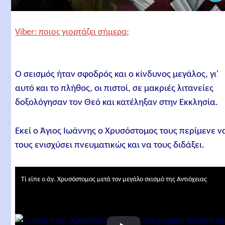
Viber: ποιος γιορτάζει σήμερα;
Ο σεισμός ήταν σφοδρός και ο κίνδυνος μεγάλος, γι'
αυτό και το πλήθος, οι πιστοί, σε μακριές λιτανείες
δοξολόγησαν τον Θεό και κατέληξαν στην Εκκλησία.
Εκεί ο Άγιος Ιωάννης ο Χρυσόστομος τους περίμενε ν
τους ενισχύσει πνευματικώς και να τους διδάξει.
Τί είπε ο άγ. Χρυσόστομος μετά τον μεγάλο σεισμό της Αντιόχειας