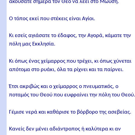
ακούσατε σήμερα τον Θεό να λέει στο Μωυσή.
Ο τόπος εκεί που στέκεις είναι Αγίοι.
Κι εσείς αγιάσατε το έδαφος, την Αγορά, κάματε την
πόλη μας Εκκλησία.
Κι όπως ένας χείμαρρος που τρέχει, κι όπως χύνεται
απότομα στο ρυάκι, όλα τα ρίχνει και τα παίρνει.
Έτσι ακριβώς και ο χείμαρρος ο πνευματικός, ο
ποταμός του Θεού που ευφραίνει την πόλη του Θεού
Γέμισε νερά και καθάρισε το βόρβορο της ασεβείας.
Κανείς δεν μένει αδιάντροπος ή καλύτερα κι αν