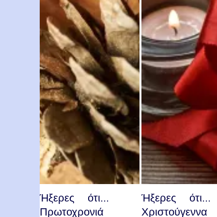
Ήξερες ότι...
Ήξερες ότι...
Πρωτοχρονιά
Χριστούγεννα