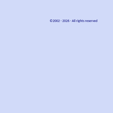
©2002 -
2026
- All rights reserved
ρκέντη και Γεωργία Μπίρμπα