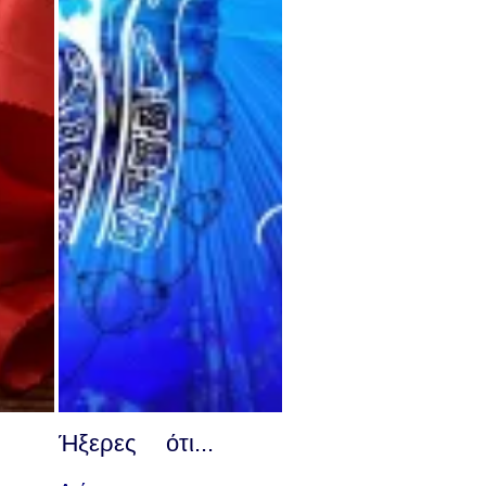
Ήξερες ότι...