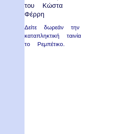
του Κώστα
Φέρρη
Δείτε δωρεάν την
καταπληκτική ταινία
το Ρεμπέτικο.