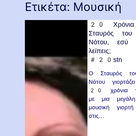
Ετικέτα:
Μουσική
20 Χρόνια
Σταυρός του
Νότου, εσύ 
λείπεις;
#20stn
Ο Σταυρός το
Νότου γιορτάζε
20 χρόνια τ
με μια μεγάλη
μουσική γιορτή
στις…