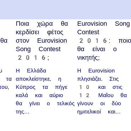
Ποια χώρα θα
Eurovision Song
κερδίσει φέτος
Contest
θα
στον Eurovision
2016: ποιο
Song Contest
θα είναι ο
2016;
νικητής;
υ
Η Ελλάδα
Η Eurovision
ι τα
αποκλείστηκε, η
πλησιάζει. Στις
ου,
Κύπρος τα πήγε
10 και στις
καλά και αύριο
12 Μαΐου θα
θα γίνει ο τελικός
γίνουν οι δύο
της…
ημιτελικοί και…