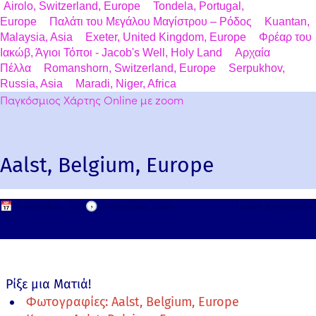
Airolo, Switzerland, Europe
Tondela, Portugal,
Europe
Παλάτι του Μεγάλου Μαγίστρου – Ρόδος
Kuantan,
Malaysia, Asia
Exeter, United Kingdom, Europe
Φρέαρ του
Ιακώβ, Άγιοι Τόποι - Jacob's Well, Holy Land
Αρχαία
Πέλλα
Romanshorn, Switzerland, Europe
Serpukhov,
Russia, Asia
Maradi, Niger, Africa
Παγκόσμιος Χάρτης Online με zoom
Aalst, Belgium, Europe
📅
9 Απριλίου, 2011
🕟
9 Απριλίου, 2026
Leave a comment
Ρίξε μια Ματιά!
Φωτογραφίες: Aalst, Belgium, Europe