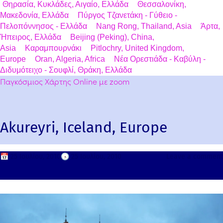
Θηρασία, Κυκλάδες, Αιγαίο, Ελλάδα
Θεσσαλονίκη,
Μακεδονία, Ελλάδα
Πύργος Τζανετάκη - Γύθειο -
Πελοπόννησος - Ελλάδα
Nang Rong, Thailand, Asia
Άρτα,
Ήπειρος, Ελλάδα
Beijing (Peking), China,
Asia
Καραμπουρνάκι
Pitlochry, United Kingdom,
Europe
Oran, Algeria, Africa
Νέα Ορεστιάδα - Καβύλη -
Διδυμότειχο - Σουφλί, Θράκη, Ελλάδα
Παγκόσμιος Χάρτης Online με zoom
Akureyri, Iceland, Europe
📅
25 Ιουλίου, 2010
🕟
25 Ιουλίου, 2010
Leave a comment