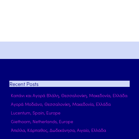
Recent
Posts
Καπάνι και Αγορά Βλάλη, Θεσσαλονίκη, Μακεδονία, Ελλάδα
Αγορά Μοδιάνο, Θεσσαλονίκη, Μακεδονία, Ελλάδα
Lucentum, Spain, Europe
Giethoorn, Netherlands, Europe
Άπελλα, Κάρπαθος, Δωδεκάνησα, Αιγαίο, Ελλάδα