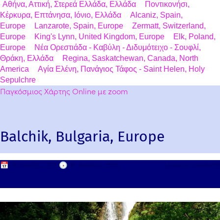
Αθήνα, Αττική, Στερεά Ελλάδα, Ελλάδα
Ποντικονήσι,
Κέρκυρα, Επτάνησα, Ιόνιο, Ελλάδα
Alcaniz, Spain,
Europe
Lanzarote, Spain, Europe
Zermatt, Switzerland,
Europe
King's Lynn, United Kingdom, Europe
Elk, Poland,
Europe
Νέα Ορεστιάδα - Καβύλη - Διδυμότειχο - Σουφλί,
Θράκη, Ελλάδα
Regina, Saskatchewan, Canada, North
America
Αγία Ελένη, Πανάγιος Τάφος - Saint Helen, Holy
Sepulchre
Παγκόσμιος Χάρτης Online με zoom
Balchik, Bulgaria, Europe
📅
10 Ιουνίου, 2011
🕟
10 Ιουνίου, 2026
Leave a comment