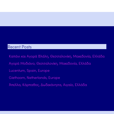
Recent
Posts
Καπάνι και Αγορά Βλάλη, Θεσσαλονίκη, Μακεδονία, Ελλάδα
Αγορά Μοδιάνο, Θεσσαλονίκη, Μακεδονία, Ελλάδα
Lucentum, Spain, Europe
Giethoorn, Netherlands, Europe
Άπελλα, Κάρπαθος, Δωδεκάνησα, Αιγαίο, Ελλάδα