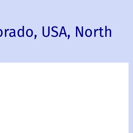
orado, USA, North
r
ational
t
do,
ca