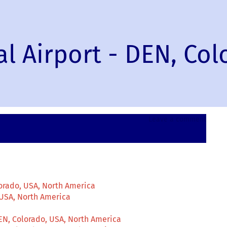
l Airport - DEN, Col
on
Leave a comment
Denve
Intern
Airpor
-
DEN,
Colora
orado, USA, North America
USA,
 USA, North America
North
Ameri
EN, Colorado, USA, North America