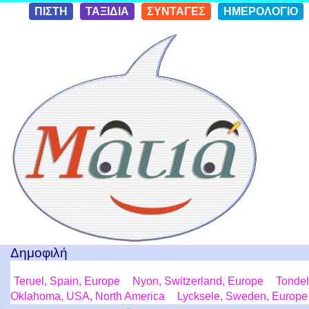
Skip to
ΠΙΣΤΗ
ΤΑΞΙΔΙΑ
ΣΥΝΤΑΓΕΣ
ΗΜΕΡΟΛΟΓΙΟ
conten
t
Ταξίδια με μια Ματιά!
Δημοφιλή
Teruel, Spain, Europe
Nyon, Switzerland, Europe
Tondel
Oklahoma, USA, North America
Lycksele, Sweden, Europe