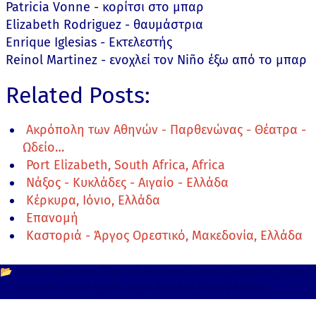
Patricia Vonne - κορίτσι στο μπαρ
Elizabeth Rodriguez - θαυμάστρια
Enrique Iglesias - Εκτελεστής
Reinol Martinez - ενοχλεί τον Niño έξω από το μπαρ
Related Posts:
Ακρόπολη των Αθηνών - Παρθενώνας - Θέατρα -
Ωδείο…
Port Elizabeth, South Africa, Africa
Νάξος - Κυκλάδες - Αιγαίο - Ελλάδα
Κέρκυρα, Ιόνιο, Ελλάδα
Επανομή
Καστοριά - Άργος Ορεστικό, Μακεδονία, Ελλάδα
📂
Antonio Banderas
Elizabeth Rodriguez
Quentin Tarantino
Robert
Rodriguez
Salma Hayek
Steve Buscemi
Ταινίες Δράσης