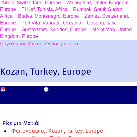
Airolo, Switzerland, Europe
Wallingford, United Kingdom,
Europe
El Kef, Tunisia, Africa
Rumbek, South Sudan,
Africa
Budva, Montenegro, Europe
Zernez, Switzerland,
Europe
Port Vila, Vanuatu, Oceania
Cesena, Italy,
Europe
Gustavsfors, Sweden, Europe
Isle of Man, United
Kingdom, Europe
Παγκόσμιος Χάρτης Online με zoom
Kozan, Turkey, Europe
📅
25 Αυγούστου, 2011
🕟
25 Αυγούστου, 2011
Leave a comment
Ρίξε μια Ματιά!
Φωτογραφίες: Kozan, Turkey, Europe