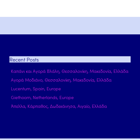
Recent
Posts
Καπάνι και Αγορά Βλάλη, Θεσσαλονίκη, Μακεδονία, Ελλάδα
Αγορά Μοδιάνο, Θεσσαλονίκη, Μακεδονία, Ελλάδα
Lucentum, Spain, Europe
Giethoorn, Netherlands, Europe
Άπελλα, Κάρπαθος, Δωδεκάνησα, Αιγαίο, Ελλάδα