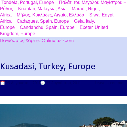
Tondela, Portugal, Europe
Παλάτι του Μεγάλου Μαγίστρου –
Ρόδος
Kuantan, Malaysia, Asia
Maradi, Niger,
Africa
Μήλος, Κυκλάδες, Αιγαίο, Ελλάδα
Siwa, Egypt,
Africa
Cadaques, Spain, Europe
Gela, Italy,
Europe
Candanchu, Spain, Europe
Exeter, United
Kingdom, Europe
Παγκόσμιος Χάρτης Online με zoom
Kusadasi, Turkey, Europe
📅
25 Αυγούστου, 2011
🕟
25 Αυγούστου, 2011
Leave a comment