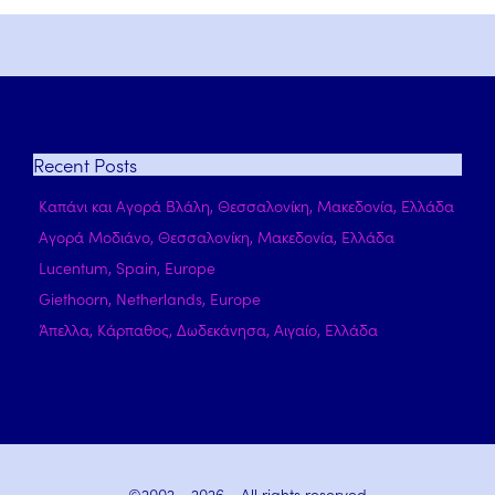
Recent
Posts
Καπάνι και Αγορά Βλάλη, Θεσσαλονίκη, Μακεδονία, Ελλάδα
Αγορά Μοδιάνο, Θεσσαλονίκη, Μακεδονία, Ελλάδα
Lucentum, Spain, Europe
Giethoorn, Netherlands, Europe
Άπελλα, Κάρπαθος, Δωδεκάνησα, Αιγαίο, Ελλάδα
©2002 -
2026
- All rights reserved