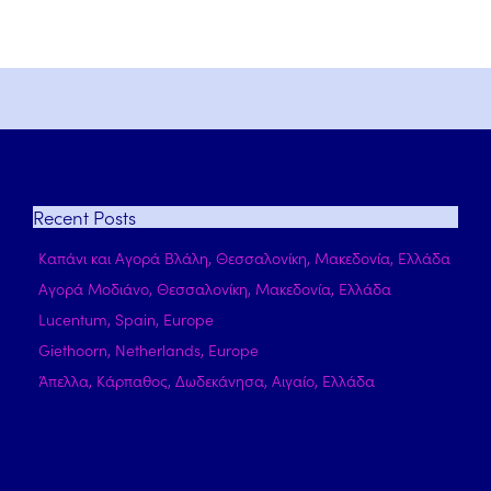
Recent
Posts
Καπάνι και Αγορά Βλάλη, Θεσσαλονίκη, Μακεδονία, Ελλάδα
Αγορά Μοδιάνο, Θεσσαλονίκη, Μακεδονία, Ελλάδα
Lucentum, Spain, Europe
Giethoorn, Netherlands, Europe
Άπελλα, Κάρπαθος, Δωδεκάνησα, Αιγαίο, Ελλάδα