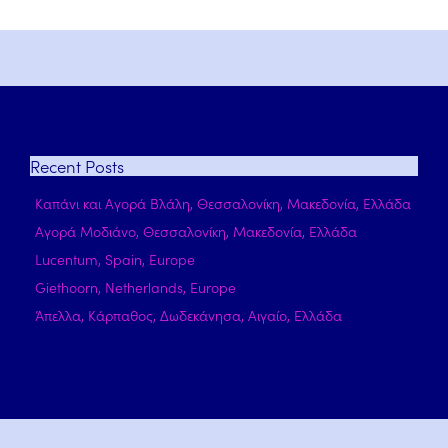
Recent
Posts
Καπάνι και Αγορά Βλάλη, Θεσσαλονίκη, Μακεδονία, Ελλάδα
Αγορά Μοδιάνο, Θεσσαλονίκη, Μακεδονία, Ελλάδα
Lucentum, Spain, Europe
Giethoorn, Netherlands, Europe
Άπελλα, Κάρπαθος, Δωδεκάνησα, Αιγαίο, Ελλάδα