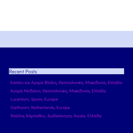
Recent
Posts
Καπάνι και Αγορά Βλάλη, Θεσσαλονίκη, Μακεδονία, Ελλάδα
Αγορά Μοδιάνο, Θεσσαλονίκη, Μακεδονία, Ελλάδα
Lucentum, Spain, Europe
Giethoorn, Netherlands, Europe
Άπελλα, Κάρπαθος, Δωδεκάνησα, Αιγαίο, Ελλάδα