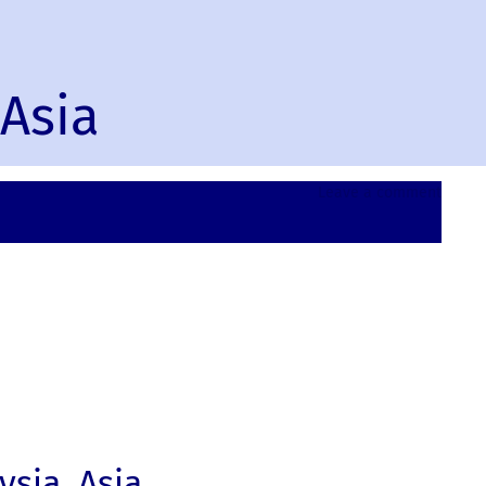
 Asia
on
Leave a comment
Sitiaw
Malays
Asia
sia, Asia