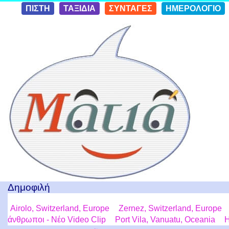
Skip to
ΠΙΣΤΗ
ΤΑΞΙΔΙΑ
ΣΥΝΤΑΓΕΣ
ΗΜΕΡΟΛΟΓΙΟ
conten
t
Ταξίδια με μια Ματιά!
Δημοφιλή
Airolo, Switzerland, Europe
Zernez, Switzerland, Europe
άνθρωποι - Νέο Video Clip
Port Vila, Vanuatu, Oceania
Η