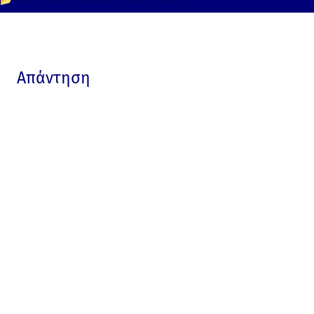
📂
Czech
Czech Republic
Europe
Public
Απάντηση