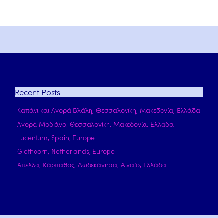
Recent
Posts
Καπάνι και Αγορά Βλάλη, Θεσσαλονίκη, Μακεδονία, Ελλάδα
Αγορά Μοδιάνο, Θεσσαλονίκη, Μακεδονία, Ελλάδα
Lucentum, Spain, Europe
Giethoorn, Netherlands, Europe
Άπελλα, Κάρπαθος, Δωδεκάνησα, Αιγαίο, Ελλάδα