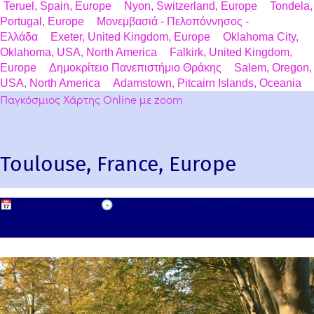
Teruel, Spain, Europe
Nyon, Switzerland, Europe
Tondela,
Portugal, Europe
Μονεμβασιά - Πελοπόννησος -
Ελλάδα
Exeter, United Kingdom, Europe
Oklahoma City,
Oklahoma, USA, North America
Falkirk, United Kingdom,
Europe
Δημοκρίτειο Πανεπιστήμιο Θράκης
Salem, Oregon,
USA, North America
Adamstown, Pitcairn Islands, Oceania
Παγκόσμιος Χάρτης Online με zoom
Toulouse, France, Europe
📅
22 Ιανουαρίου, 2011
🕟
22 Ιανουαρίου, 2011
Leave a comment