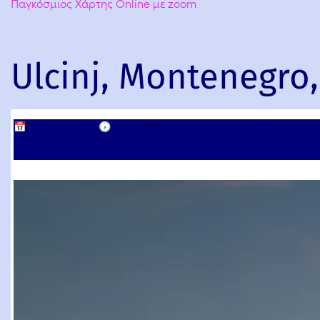
Παγκόσμιος Χάρτης Online με zoom
Ulcinj, Montenegro
📅
14 Ιουνίου, 2011
🕟
14 Ιουνίου, 2026