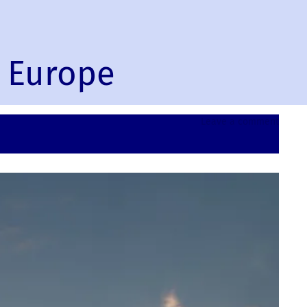
, Europe
on
Leave a comment
Ulcinj,
Monte
Europ