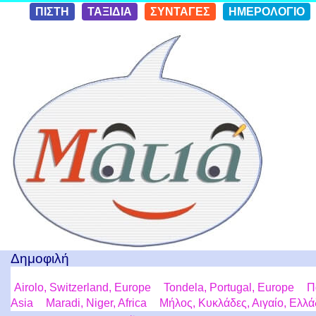
Skip to
ΠΙΣΤΗ
ΤΑΞΙΔΙΑ
ΣΥΝΤΑΓΕΣ
ΗΜΕΡΟΛΟΓΙΟ
conten
t
Ταξίδια με μια Ματιά!
Δημοφιλή
Airolo, Switzerland, Europe
Tondela, Portugal, Europe
Π
Asia
Maradi, Niger, Africa
Μήλος, Κυκλάδες, Αιγαίο, Ελλ