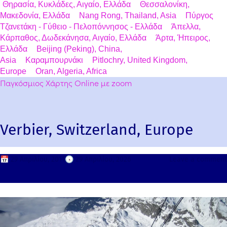
Θηρασία, Κυκλάδες, Αιγαίο, Ελλάδα
Θεσσαλονίκη,
Μακεδονία, Ελλάδα
Nang Rong, Thailand, Asia
Πύργος
Τζανετάκη - Γύθειο - Πελοπόννησος - Ελλάδα
Άπελλα,
Κάρπαθος, Δωδεκάνησα, Αιγαίο, Ελλάδα
Άρτα, Ήπειρος,
Ελλάδα
Beijing (Peking), China,
Asia
Καραμπουρνάκι
Pitlochry, United Kingdom,
Europe
Oran, Algeria, Africa
Παγκόσμιος Χάρτης Online με zoom
Verbier, Switzerland, Europe
📅
29 Απριλίου, 2011
🕟
29 Απριλίου, 2026
Leave a comment