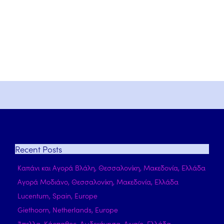
Recent
Posts
Καπάνι και Αγορά Βλάλη, Θεσσαλονίκη, Μακεδονία, Ελλάδα
Αγορά Μοδιάνο, Θεσσαλονίκη, Μακεδονία, Ελλάδα
Lucentum, Spain, Europe
Giethoorn, Netherlands, Europe
Άπελλα, Κάρπαθος, Δωδεκάνησα, Αιγαίο, Ελλάδα