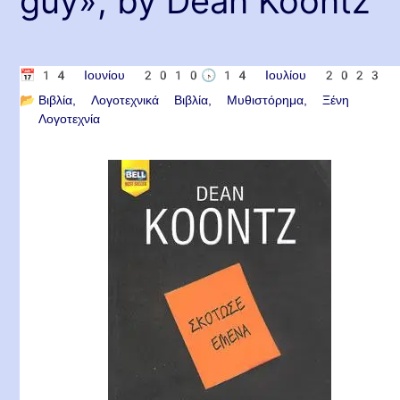
guy», by Dean Koontz
📅
14 Ιουνίου 2010
🕟
14 Ιουλίου 2023
📂
Βιβλία
Λογοτεχνικά Βιβλία
Μυθιστόρημα
Ξένη
Λογοτεχνία