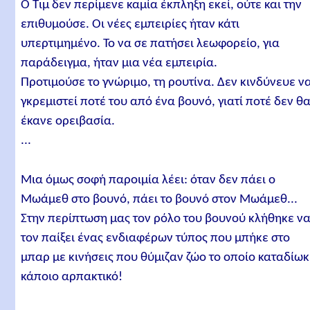
Ο Τιμ δεν περίμενε καμία έκπληξη εκεί, ούτε και την
επιθυμούσε. Οι νέες εμπειρίες ήταν κάτι
υπερτιμημένο. Το να σε πατήσει λεωφορείο, για
παράδειγμα, ήταν μια νέα εμπειρία.
Προτιμούσε το γνώριμο, τη ρουτίνα. Δεν κινδύνευε ν
γκρεμιστεί ποτέ του από ένα βουνό, γιατί ποτέ δεν θ
έκανε ορειβασία.
...
Μια όμως σοφή παροιμία λέει: όταν δεν πάει ο
Μωάμεθ στο βουνό, πάει το βουνό στον Μωάμεθ...
Στην περίπτωση μας τον ρόλο του βουνού κλήθηκε ν
τον παίξει ένας ενδιαφέρων τύπος που μπήκε στο
μπαρ με κινήσεις που θύμιζαν ζώο το οποίο καταδίω
κάποιο αρπακτικό!