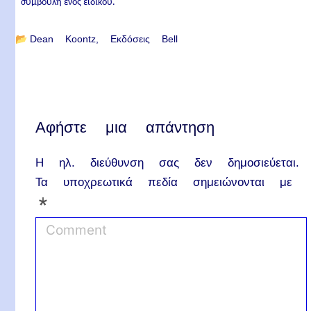
συμβουλή ενός ειδικού.
📂
Dean Koontz
Εκδόσεις Bell
Αφήστε μια απάντηση
Η ηλ. διεύθυνση σας δεν δημοσιεύεται.
Τα υποχρεωτικά πεδία σημειώνονται με
*
C
o
m
m
e