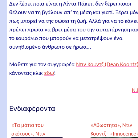
Δεν ξέρει ποια είναι η Λίντα Πάκετ, δεν ξέρει ποιοι
θέλουν να τη βγάλουν απ’ τη μέση και γιατί. Ξέρει μό
πως μπορεί να της σώσει τη ζωή. Αλλά για να το κάνει
πρέπει πρώτα να βρει μέσα του την αυταπάρνηση κα
το κουράγιο που μπορούν να μετατρέψουν ένα
συνηθισμένο άνθρωπο σε ήρωα...
Μάθετε για τον συγγραφέα
Ντιν Κουντζ (Dean Koontz
κάνοντας κλικ
εδώ
!
Ν.
Ενδιαφέροντα
«Τα μάτια του
«Αθωότητα», Ντιν
σκότους», Ντιν
Κουντζ - «Innocence»