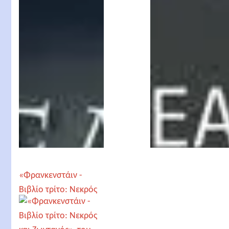
Souls», by Dean
Odd», by Dean Koont
Koontz
«Φρανκενστάιν -
Βιβλίο τρίτο: Νεκρός
και Ζωντανός», του
Ντιν Κουντζ -