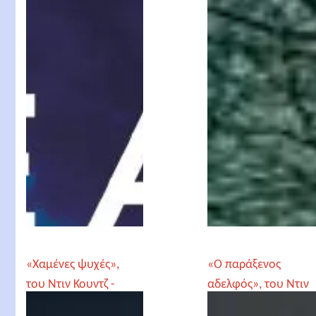
Κουντζ
Dean Koontz
«Χαμένες ψυχές»,
«Ο παράξενος
του Ντιν Κουντζ -
αδελφός», του Ντιν
«Frankenstein Lost
Κουντζ - «Brother