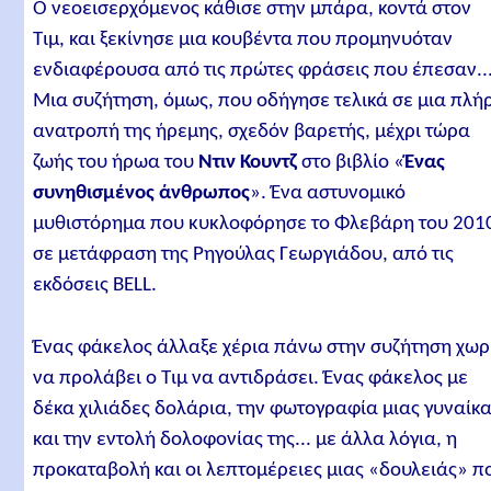
Ο νεοεισερχόμενος κάθισε στην μπάρα, κοντά στον
Τιμ, και ξεκίνησε μια κουβέντα που προμηνυόταν
ενδιαφέρουσα από τις πρώτες φράσεις που έπεσαν..
Μια συζήτηση, όμως, που οδήγησε τελικά σε μια πλή
ανατροπή της ήρεμης, σχεδόν βαρετής, μέχρι τώρα
ζωής του ήρωα του
Ντιν Κουντζ
στο βιβλίο «
Ένας
συνηθισμένος άνθρωπος
». Ένα αστυνομικό
μυθιστόρημα που κυκλοφόρησε το Φλεβάρη του 201
σε μετάφραση της Ρηγούλας Γεωργιάδου, από τις
εκδόσεις BELL.
Ένας φάκελος άλλαξε χέρια πάνω στην συζήτηση χωρ
να προλάβει ο Τιμ να αντιδράσει. Ένας φάκελος με
δέκα χιλιάδες δολάρια, την φωτογραφία μιας γυναίκ
και την εντολή δολοφονίας της... με άλλα λόγια, η
προκαταβολή και οι λεπτομέρειες μιας «δουλειάς» π