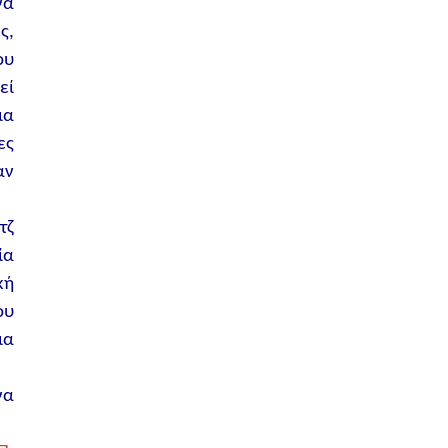
να
ς,
ου
εί
ια
ες
αν
τζ
ία
κή
ου
ια
να