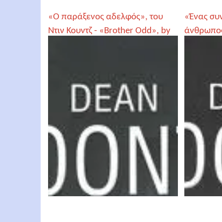
«Ο παράξενος αδελφός», του
«Ένας συ
Ντιν Κουντζ - «Brother Odd», by
άνθρωπος»
Dean Koontz
«The good