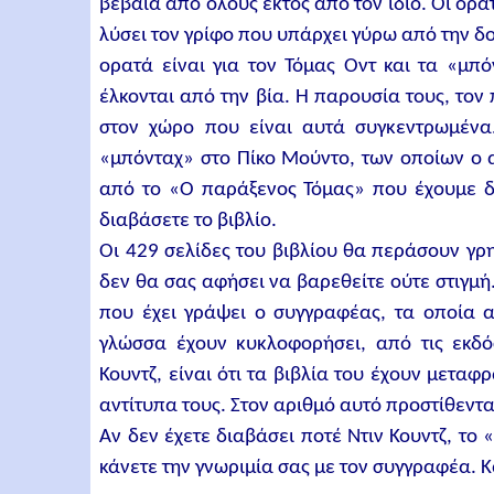
βέβαια από όλους εκτός από τον ίδιο. Οι ορα
λύσει τον γρίφο που υπάρχει γύρω από την δ
ορατά είναι για τον Τόμας Οντ και τα «μπό
έλκονται από την βία. Η παρουσία τους, τον
στον χώρο που είναι αυτά συγκεντρωμένα.
«μπόνταχ» στο Πίκο Μούντο, των οποίων ο α
από το «Ο παράξενος Τόμας» που έχουμε δια
διαβάσετε το βιβλίο.
Οι 429 σελίδες του βιβλίου θα περάσουν γρ
δεν θα σας αφήσει να βαρεθείτε ούτε στιγμή.
που έχει γράψει ο συγγραφέας, τα οποία 
γλώσσα έχουν κυκλοφορήσει, από τις εκδόσε
Κουντζ, είναι ότι τα βιβλία του έχουν μεταφ
αντίτυπα τους. Στον αριθμό αυτό προστίθεντ
Αν δεν έχετε διαβάσει ποτέ Ντιν Κουντζ, το 
κάνετε την γνωριμία σας με τον συγγραφέα. 