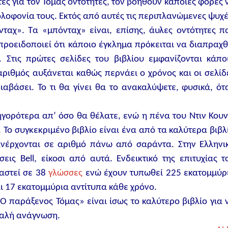
τές για τον Τόμας οντότητες, τον βοηθούν κάποιες φορές 
ολοφονία τους. Εκτός από αυτές τις περιπλανώμενες ψυχέ
νταχ». Τα «μπόνταχ» είναι, επίσης, άυλες οντότητες π
 προειδοποιεί ότι κάποιο έγκλημα πρόκειται να διαπραχθ
 Στις πρώτες σελίδες του βιβλίου εμφανίζονται κάπο
ριθμός αυξάνεται καθώς περνάει ο χρόνος και οι σελίδ
βάσει. Το τι θα γίνει θα το ανακαλύψετε, φυσικά, ότ
ηγορότερα απ’ όσο θα θέλατε, ενώ η πένα του Ντιν Κουν
 Το συγκεκριμένο βιβλίο είναι ένα από τα καλύτερα βιβλ
ανέρχονται σε αριθμό πάνω από σαράντα. Στην Ελληνι
ις Bell, είκοσι από αυτά. Ενδεικτικό της επιτυχίας τ
ραστεί σε 38
γλώσσες
ενώ έχουν τυπωθεί 225 εκατομμύρ
αι 17 εκατομμύρια αντίτυπα κάθε χρόνο.
«Ο παράξενος Τόμας» είναι ίσως το καλύτερο βιβλίο για 
Καλή ανάγνωση.