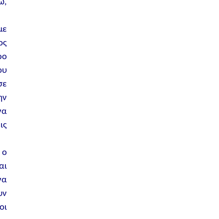
ω,
με
ος
ρο
ου
σε
ην
να
ις
 ο
αι
να
υν
οι