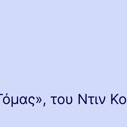
όμας», του Ντιν Κ