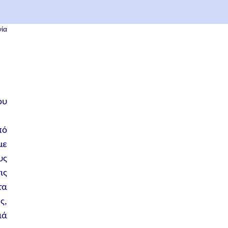
ία
πό
με
υς
ις
τα
ς,
ιά