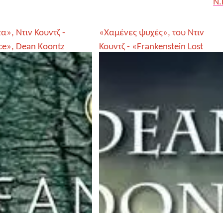
Ν.
», Ντιν Κουντζ -
«Χαμένες ψυχές», του Ντιν
ce», Dean Koontz
Κουντζ - «Frankenstein Lost
Souls», by Dean Koontz