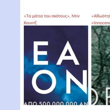
«Τα μάτια του σκότους», Ντιν
«Αθωότητα
Κουντζ
«Innocen