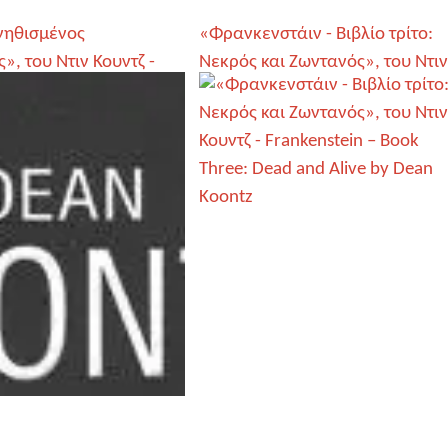
νηθισμένος
«Φρανκενστάιν - Βιβλίο τρίτο:
, του Ντιν Κουντζ -
Νεκρός και Ζωντανός», του Ντιν
 guy», by Dean Koontz
Κουντζ - Frankenstein – Book
Three: Dead and Alive by Dean
Koontz