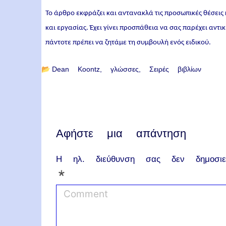
Το άρθρο εκφράζει και αντανακλά τις προσωπικές θέσεις
και εργασίας. Έχει γίνει προσπάθεια να σας παρέχει αντ
πάντοτε πρέπει να ζητάμε τη συμβουλή ενός ειδικού.
📂
Dean Koontz
γλώσσες
Σειρές βιβλίων
Αφήστε μια απάντηση
Η ηλ. διεύθυνση σας δεν δημοσιεύ
*
C
o
m