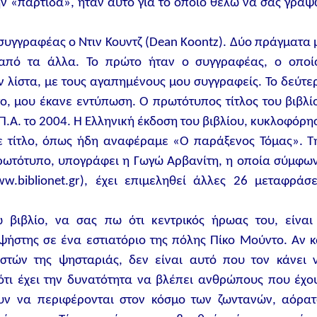
ην «παρτίδα», ήταν αυτό για το οποίο θέλω να σας γράψ
 συγγραφέας ο Ντιν Κουντζ (Dean Koontz). Δύο πράγματα 
 από τα άλλα. Το πρώτο ήταν ο συγγραφέας, ο οποί
ν λίστα, με τους αγαπημένους μου συγγραφείς. Το δεύτε
γο, μου έκανε εντύπωση. Ο πρωτότυπος τίτλος του βιβλί
Π.Α. το 2004. Η Ελληνική έκδοση του βιβλίου, κυκλοφόρη
 με τίτλο, όπως ήδη αναφέραμε «Ο παράξενος Τόμας». Τ
ρωτότυπο, υπογράφει η Γωγώ Αρβανίτη, η οποία σύμφω
biblionet.gr), έχει επιμεληθεί άλλες 26 μεταφράσε
 βιβλίο, να σας πω ότι κεντρικός ήρωας του, είναι
ψήστης σε ένα εστιατόριο της πόλης Πίκο Μούντο. Αν κ
ιστών της ψησταριάς, δεν είναι αυτό που τον κάνει 
ο ότι έχει την δυνατότητα να βλέπει ανθρώπους που έχο
ουν να περιφέρονται στον κόσμο των ζωντανών, αόρατ