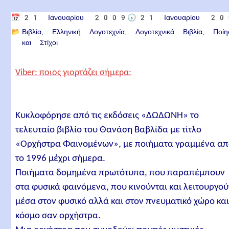
📅
21 Ιανουαρίου 2009
🕟
21 Ιανουαρίου 2
📂
Βιβλία
Ελληνική Λογοτεχνία
Λογοτεχνικά Βιβλία
Ποί
και Στίχοι
Viber: ποιος γιορτάζει σήμερα;
Κυκλοφόρησε από τις εκδόσεις «ΔΩΔΩΝΗ» το
τελευταίο βιβλίο του Θανάση Βαβλίδα με τίτλο
«Ορχήστρα Φαινομένων», με ποιήματα γραμμένα α
το 1996 μέχρι σήμερα.
Ποιήματα δομημένα πρωτότυπα, που παραπέμπουν
στα φυσικά φαινόμενα, που κινούνται και λειτουργο
μέσα στον φυσικό αλλά και στον πνευματικό χώρο κα
κόσμο σαν ορχήστρα.