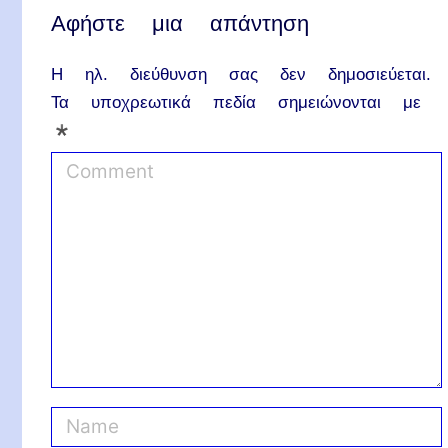
Αφήστε μια απάντηση
Η ηλ. διεύθυνση σας δεν δημοσιεύεται.
Τα υποχρεωτικά πεδία σημειώνονται με
*
C
o
m
m
e
n
t
N
a