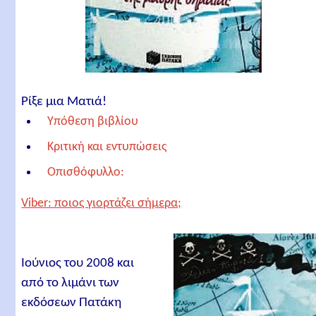
Ρίξε μια Ματιά!
Υπόθεση βιβλίου
Κριτική και εντυπώσεις
Οπισθόφυλλο:
Ταυτότητα βιβλίου
Viber: ποιος γιορτάζει σήμερα;
Τίτλος βιβλίου
Συγγραφέας
Ιούνιος του 2008 και
Εκδοτικός οίκος
από το λιμάνι των
Ημερομηνία έκδοσης
εκδόσεων Πατάκη