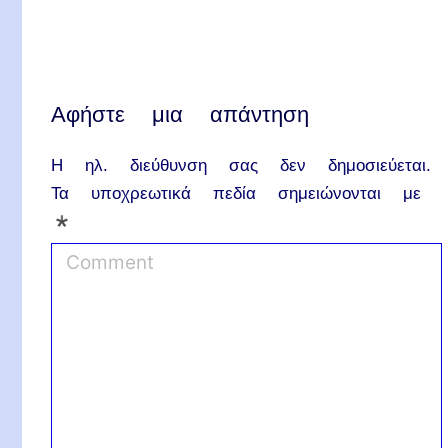
Αφήστε μια απάντηση
Η ηλ. διεύθυνση σας δεν δημοσιεύεται.
Τα υποχρεωτικά πεδία σημειώνονται με
*
C
o
m
m
e
n
t