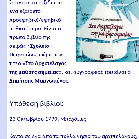
Αριθμός σελίδων
ξεκίνησε το ταξίδι του
ένα εξαίρετο
ISBN
προεφηβικό/εφηβικό
Συντάκτης άρθρου
μυθιστόρημα. Είναι το
Σχετικά άρθρα
πρώτο βιβλίο της
σειράς «
Σχολείο
Πειρατών
», φέρει τον
τίτλο «
Στο Αρχιπέλαγος
της μαύρης σημαίας
», και συγγραφέας του είναι ο
Δημήτρης Μαργωμένος
.
Υπόθεση βιβλίου
23 Οκτωβρίου 1790, Μπαχάμες
Κοντά σε ένα από τα πολλά νησιά του αρχιπελάγους,