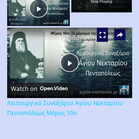
Now Playing
Play
×
Video
Λειτουργικό Συναξάριο Αγίου Νεκταρίου Πενταπόλεως Μέρος 10ο
Play
Watch on
Video
Λειτουργικό Συναξάριο Αγίου Νεκταρίου
Πενταπόλεως Μέρος 10ο