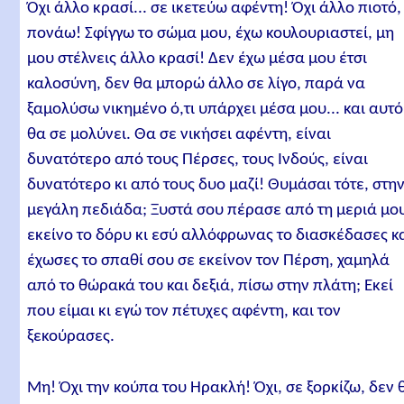
Όχι άλλο κρασί... σε ικετεύω αφέντη! Όχι άλλο πιοτό,
πονάω! Σφίγγω το σώμα μου, έχω κουλουριαστεί, μη
μου στέλνεις άλλο κρασί! Δεν έχω μέσα μου έτσι
καλοσύνη, δεν θα μπορώ άλλο σε λίγο, παρά να
ξαμολύσω νικημένο ό,τι υπάρχει μέσα μου... και αυτό
θα σε μολύνει. Θα σε νικήσει αφέντη, είναι
δυνατότερο από τους Πέρσες, τους Ινδούς, είναι
δυνατότερο κι από τους δυο μαζί! Θυμάσαι τότε, στη
μεγάλη πεδιάδα; Ξυστά σου πέρασε από τη μεριά μο
εκείνο το δόρυ κι εσύ αλλόφρωνας το διασκέδασες κ
έχωσες το σπαθί σου σε εκείνον τον Πέρση, χαμηλά
από το θώρακά του και δεξιά, πίσω στην πλάτη; Εκεί
που είμαι κι εγώ τον πέτυχες αφέντη, και τον
ξεκούρασες.
Μη! Όχι την κούπα του Ηρακλή! Όχι, σε ξορκίζω, δεν 