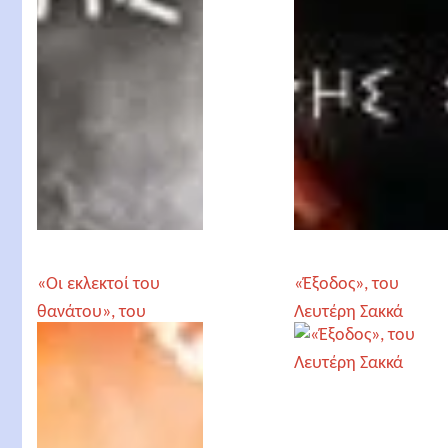
«Οι εκλεκτοί του
«Έξοδος», του
θανάτου», του
Λευτέρη Σακκά
Λευτέρη Σακκά