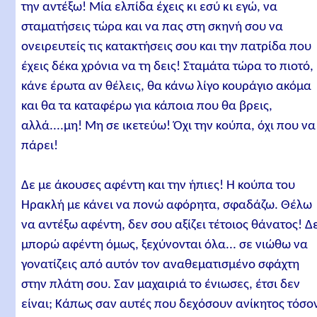
την αντέξω! Μία ελπίδα έχεις κι εσύ κι εγώ, να
σταματήσεις τώρα και να πας στη σκηνή σου να
ονειρευτείς τις κατακτήσεις σου και την πατρίδα που
έχεις δέκα χρόνια να τη δεις! Σταμάτα τώρα το πιοτό,
κάνε έρωτα αν θέλεις, θα κάνω λίγο κουράγιο ακόμα
και θα τα καταφέρω για κάποια που θα βρεις,
αλλά....μη! Μη σε ικετεύω! Όχι την κούπα, όχι που να
πάρει!
Δε με άκουσες αφέντη και την ήπιες! Η κούπα του
Ηρακλή με κάνει να πονώ αφόρητα, σφαδάζω. Θέλω
να αντέξω αφέντη, δεν σου αξίζει τέτοιος θάνατος! Δ
μπορώ αφέντη όμως, ξεχύνονται όλα... σε νιώθω να
γονατίζεις από αυτόν τον αναθεματισμένο σφάχτη
στην πλάτη σου. Σαν μαχαιριά το ένιωσες, έτσι δεν
είναι; Κάπως σαν αυτές που δεχόσουν ανίκητος τόσο