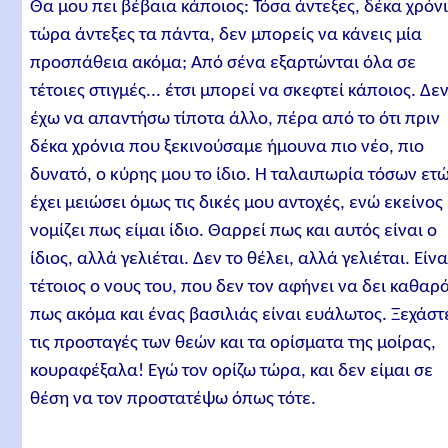
Θα μου πει βέβαια κάποιος: Τόσα άντεξες, δέκα χρόν
τώρα άντεξες τα πάντα, δεν μπορείς να κάνεις μία
προσπάθεια ακόμα; Από σένα εξαρτώνται όλα σε
τέτοιες στιγμές... έτσι μπορεί να σκεφτεί κάποιος. Δε
έχω να απαντήσω τίποτα άλλο, πέρα από το ότι πριν
δέκα χρόνια που ξεκινούσαμε ήμουνα πιο νέο, πιο
δυνατό, ο κύρης μου το ίδιο. Η ταλαιπωρία τόσων ετ
έχει μειώσει όμως τις δικές μου αντοχές, ενώ εκείνος
νομίζει πως είμαι ίδιο. Θαρρεί πως και αυτός είναι ο
ίδιος, αλλά γελιέται. Δεν το θέλει, αλλά γελιέται. Είνα
τέτοιος ο νους του, που δεν τον αφήνει να δει καθαρ
πως ακόμα και ένας βασιλιάς είναι ευάλωτος. Ξεχάστ
τις προσταγές των θεών και τα ορίσματα της μοίρας,
κουραφέξαλα! Εγώ τον ορίζω τώρα, και δεν είμαι σε
θέση να τον προστατέψω όπως τότε.