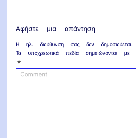
Αφήστε μια απάντηση
Η ηλ. διεύθυνση σας δεν δημοσιεύεται.
Τα υποχρεωτικά πεδία σημειώνονται με
*
C
o
m
m
e
n
t