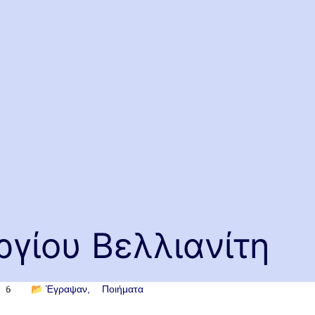
ργίου Βελλιανίτη
26
📂
Έγραψαν
Ποιήματα