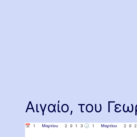
Αιγαίο, του Γεω
📅
1 Μαρτίου 2013
🕟
1 Μαρτίου 20