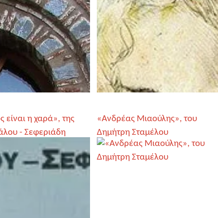
 είναι η χαρά», της
«Ανδρέας Μιαούλης», του
άλου - Σεφεριάδη
Δημήτρη Σταμέλου