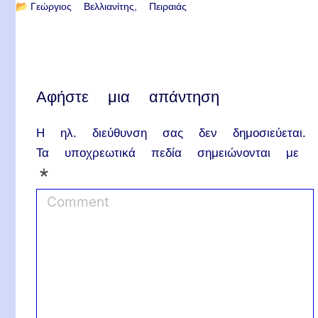
📂
Γεώργιος Βελλιανίτης
Πειραιάς
Αφήστε μια απάντηση
Η ηλ. διεύθυνση σας δεν δημοσιεύεται.
Τα υποχρεωτικά πεδία σημειώνονται με
*
C
o
m
m
e
n
t