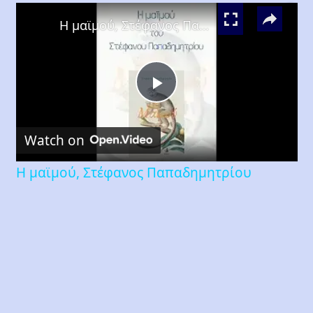
×
Play
Unmute
Fullscreen
Η μαϊμού, Στέφανος Παπαδημητρίου
Play
Watch on
Video
Η μαϊμού, Στέφανος Παπαδημητρίου