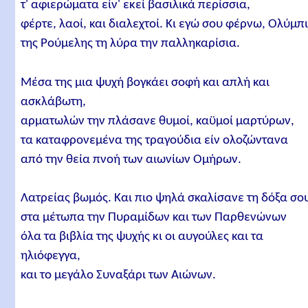
τ' αφιερώματα είν' εκεί βασιλικά περίσσια,
φέρτε, λαοί, και διαλεχτοί. Κι εγώ σου φέρνω, Ολύμπι
της Ρούμελης τη λύρα την παλληκαρίσια.
Μέσα της μια ψυχή βογκάει σοφή και απλή και
ασκλάβωτη,
αρματωλών την πλάσανε θυμοί, καϋμοί μαρτύρων,
τα καταφρονεμένα της τραγούδια είν ολοζώντανα
από την θεία πνοή των αιωνίων Ομήρων.
Λατρείας βωμός. Και πιο ψηλά σκαλίσανε τη δόξα σο
στα μέτωπα την Πυραμίδων και των Παρθενώνων
όλα τα βιβλία της ψυχής κι οι αυγούλες και τα
ηλιόφεγγα,
και το μεγάλο Συναξάρι των Αιώνων.