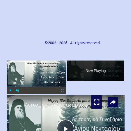
©2002 -
2026
- All rights reserved
×
Now Playing
×
Play
Unmute
Fullscreen
Λειτουργικό Συναξάριο Αγίου Νεκταρίου Πενταπόλεως Μέρος 13ο