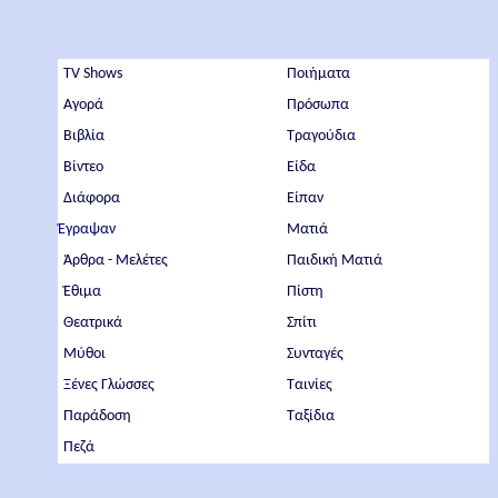
TV Shows
Ποιήματα
Αγορά
Πρόσωπα
Βιβλία
Τραγούδια
Βίντεο
Είδα
Διάφορα
Είπαν
Έγραψαν
Ματιά
Άρθρα - Μελέτες
Παιδική Ματιά
Έθιμα
Πίστη
Θεατρικά
Σπίτι
Μύθοι
Συνταγές
Ξένες Γλώσσες
Ταινίες
Παράδοση
Ταξίδια
Πεζά