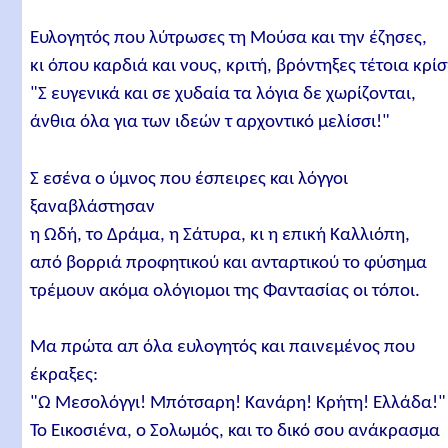
Ευλογητός που λύτρωσες τη Μούσα και την έζησες,
κι όπου καρδιά και νους, κριτή, βρόντηξες τέτοια κρίσ
"Σ ευγενικά και σε χυδαία τα λόγια δε χωρίζονται,
άνθια όλα για των ιδεών τ αρχοντικό μελίσσι!"
Σ εσένα ο ύμνος που έσπειρες και λόγγοι
ξαναβλάστησαν
η Ωδή, το Δράμα, η Σάτυρα, κι η επική Καλλιόπη,
από βορριά προφητικού και ανταρτικού το φύσημα
τρέμουν ακόμα ολόγιομοι της Φαντασίας οι τόποι.
Μα πρώτα απ όλα ευλογητός και παινεμένος που
έκραξες:
"Ω Μεσολόγγι! Μπότσαρη! Κανάρη! Κρήτη! Ελλάδα!"
Το Εικοσιένα, ο Σολωμός, και το δικό σου ανάκρασμα