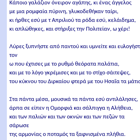
Κάποιο γαλάζιον όνειρον αγάπης, κι ένας άγγελος
με μια ρομφαία πύρινη, γλυκοδεθήκαν ταίρι,
κι ήρθες εσύ με τ Απριλιού τα ρόδα εσύ, κελάιδημα,
κι απλώθηκες, και στήριξες την Πολιτείαν, ω χέρι!
Λύρες ξυπνήστε από παντού και υμνείτε και ευλογήσ
τον
ω που έχτισες με το ρυθμό θεόρατα παλάτια,
και με το λόγο γκρέμισες και με το στίχο σάιτεψες,
του κύκνου του Διρκαίου φτερά με του Ησαΐα τα μάτι
Στα πάντα μέσα, μουσικά τα πάντα εσύ αντιλάλησες,
άρπα σε είπεν η Ομορφιά και σάλπιγγα η Αλήθεια,
και των παλιών και των οκνών και των πεζών τα
σάρωσε
της αρμονίας ο ποταμός τα ξαφνισμένα πλήθια.