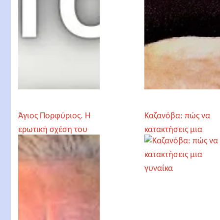
Άγιος Πορφύριος. Η
Καζανόβα: πώς να
ερωτική σχέση του
κατακτήσεις μια
ανδρόγυνου
γυναίκα