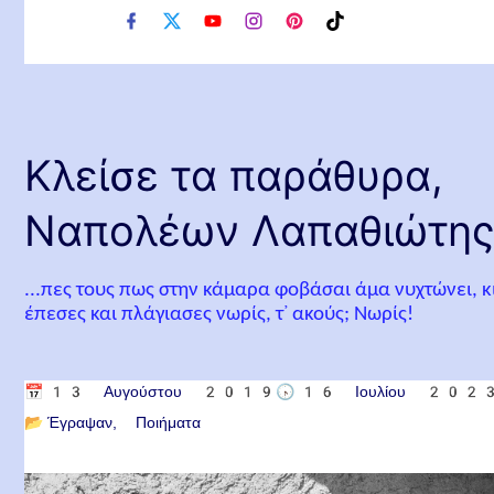
f
x
y
i
p
t
a
o
n
i
i
c
u
s
n
k
e
t
t
t
t
b
u
a
e
o
o
b
g
r
k
o
e
r
e
Κλείσε τα παράθυρα,
k
a
s
m
t
Ναπολέων Λαπαθιώτη
...πες τους πως στην κάμαρα φοβάσαι άμα νυχτώνει, κ
έπεσες και πλάγιασες νωρίς, τ᾿ ακούς; Νωρίς!
📅
13 Αυγούστου 2019
🕟
16 Ιουλίου 202
📂
Έγραψαν
Ποιήματα