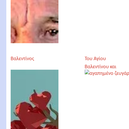
Βαλεντίνος
Του Αγίου
Βαλεντίνου και
όποιος αντέξει