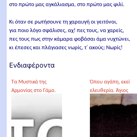
στο πρώτο μας αγκάλιασμα, στο πρώτο μας φιλί.
Κι όταν σε ρωτήσουνε τη χαραυγή οι γειτόνοι,
για ποιο λόγο σφάλισες, αχ! πες τους, να χαρείς,
πες τους πως στην κάμαρα φοβάσαι άμα νυχτώνει,
κι έπεσες και πλάγιασες νωρίς, τ᾿ ακούς; Νωρίς!
Ενδιαφέροντα
Τα Μυστικά της
Όπου αγάπη, εκεί
Αρμονίας στο Γάμο.
ελευθερία. Άγιος
Γέροντας Ιωσήφ
Πορφύριος
Βατοπαιδινός