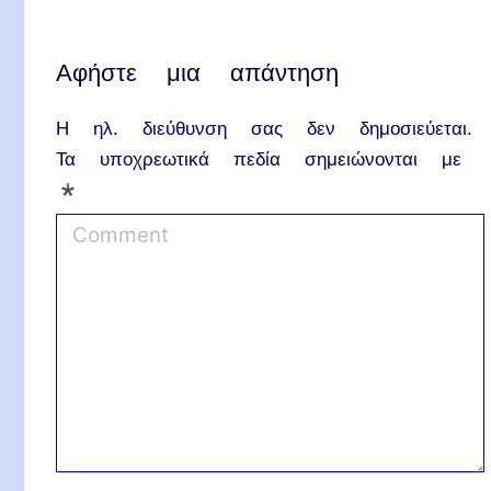
Αφήστε μια απάντηση
Η ηλ. διεύθυνση σας δεν δημοσιεύεται.
Τα υποχρεωτικά πεδία σημειώνονται με
*
C
o
m
m
e
n
t