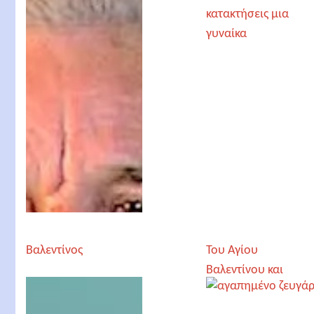
Βαλεντίνος
Του Αγίου
Βαλεντίνου και
όποιος αντέξει