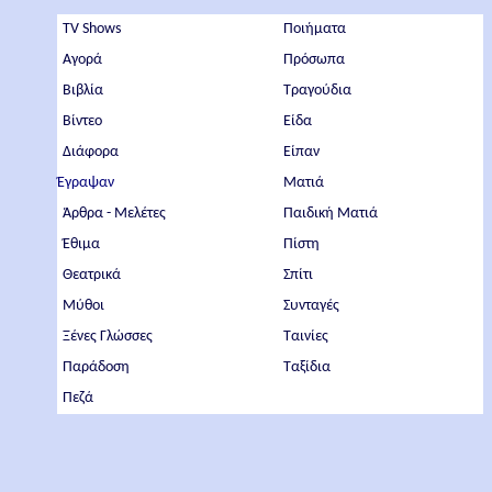
TV Shows
Ποιήματα
Αγορά
Πρόσωπα
Βιβλία
Τραγούδια
Βίντεο
Είδα
Διάφορα
Είπαν
Έγραψαν
Ματιά
Άρθρα - Μελέτες
Παιδική Ματιά
Έθιμα
Πίστη
Θεατρικά
Σπίτι
Μύθοι
Συνταγές
Ξένες Γλώσσες
Ταινίες
Παράδοση
Ταξίδια
Πεζά