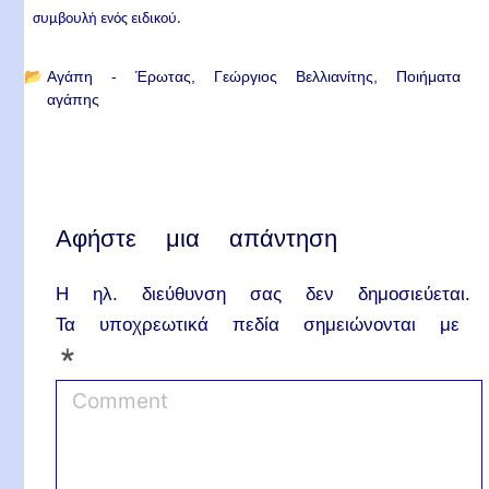
συμβουλή ενός ειδικού.
📂
Αγάπη - Έρωτας
Γεώργιος Βελλιανίτης
Ποιήματα
αγάπης
Αφήστε μια απάντηση
Η ηλ. διεύθυνση σας δεν δημοσιεύεται.
Τα υποχρεωτικά πεδία σημειώνονται με
*
C
o
m
m