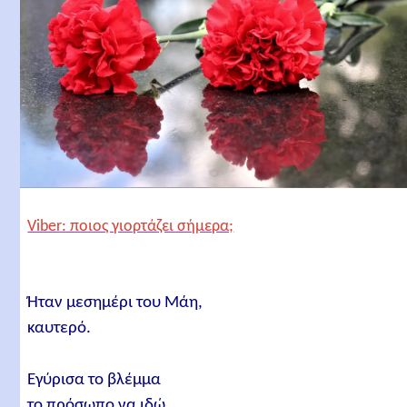
Viber: ποιος γιορτάζει σήμερα;
Ήταν μεσημέρι του Μάη,
καυτερό.
Εγύρισα το βλέμμα
το πρόσωπο να ιδώ,