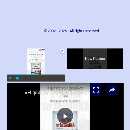
©2002 -
2026
- All rights reserved
×
Now Playing
×
Play
Unmute
Fullscreen
«Η φωτιά του χειμώνα», Άντερς ντε λα Μοτ
Play