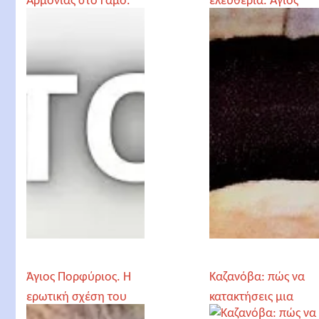
Αρμονίας στο Γάμο.
ελευθερία. Άγιος
Γέροντας Ιωσήφ
Πορφύριος
Βατοπαιδινός
Άγιος Πορφύριος. Η
Καζανόβα: πώς να
ερωτική σχέση του
κατακτήσεις μια
ανδρόγυνου
γυναίκα