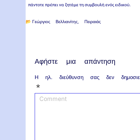
πάντοτε πρέπει να ζητάμε τη συμβουλή ενός ειδικού.
📂
Γεώργιος Βελλιανίτης
Πειραιάς
Αφήστε μια απάντηση
Η ηλ. διεύθυνση σας δεν δημοσιεύ
*
C
o
m
m
e