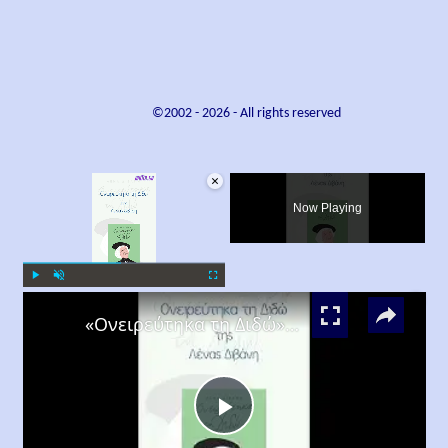
©2002 -
2026
- All rights reserved
×
Now Playing
×
Play
Unmute
Fullscreen
«Ονειρεύτηκα τη Διδώ», Λένα Διβάνη
Play