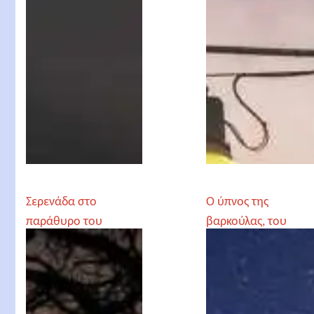
Σερενάδα στο
Ο ύπνος της
παράθυρο του
βαρκούλας, του
σοφού, του Ζαχαρία
Ζαχαρία
Παπαντωνίου
Παπαντωνίου