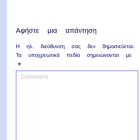
Αφήστε μια απάντηση
Η ηλ. διεύθυνση σας δεν δημοσιεύεται.
Τα υποχρεωτικά πεδία σημειώνονται με
*
C
o
m
m
e
n
t