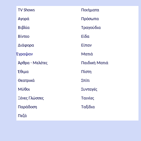
TV Shows
Ποιήματα
Αγορά
Πρόσωπα
Βιβλία
Τραγούδια
Βίντεο
Είδα
Διάφορα
Είπαν
Έγραψαν
Ματιά
Άρθρα - Μελέτες
Παιδική Ματιά
Έθιμα
Πίστη
Θεατρικά
Σπίτι
Μύθοι
Συνταγές
Ξένες Γλώσσες
Ταινίες
Παράδοση
Ταξίδια
Πεζά