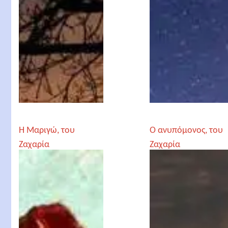
Η Μαριγώ, του
Ο ανυπόμονος, του
Ζαχαρία
Ζαχαρία
Παπαντωνίου
Παπαντωνίου