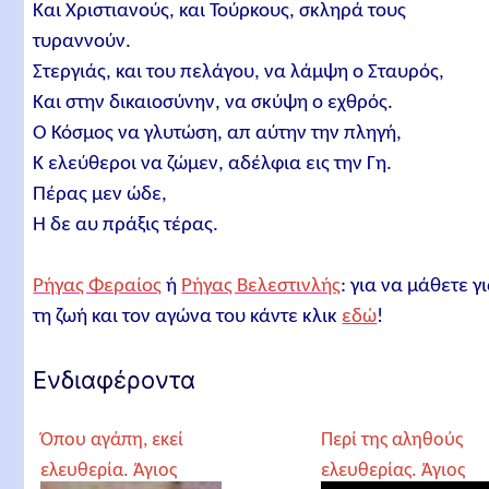
Και Χριστιανούς, και Τούρκους, σκληρά τους
τυραννούν.
Στεργιάς, και του πελάγου, να λάμψη ο Σταυρός,
Και στην δικαιοσύνην, να σκύψη ο εχθρός.
O Κόσμος να γλυτώση, απ αύτην την πληγή,
K ελεύθεροι να ζώμεν, αδέλφια εις την Γη.
Πέρας μεν ώδε,
H δε αυ πράξις τέρας.
Ρήγας Φεραίος
ή
Ρήγας Βελεστινλής
: για να μάθετε γ
τη ζωή και τον αγώνα του κάντε κλικ
εδώ
!
Ενδιαφέροντα
Όπου αγάπη, εκεί
Περί της αληθούς
ελευθερία. Άγιος
ελευθερίας. Άγιος