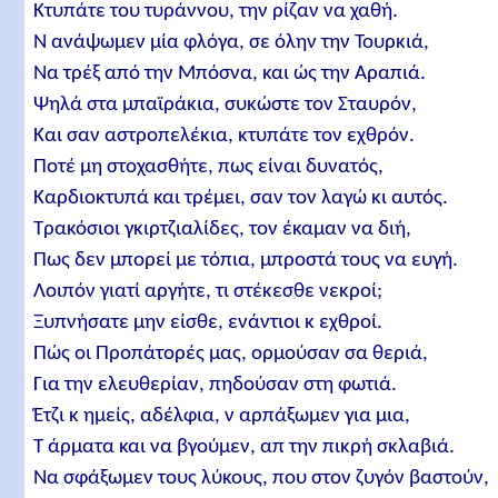
Kτυπάτε του τυράννου, την ρίζαν να χαθή.
Ν ανάψωμεν μία φλόγα, σε όλην την Τουρκιά,
Nα τρέξ από την Μπόσνα, και ώς την Αραπιά.
Ψηλά στα μπαϊράκια, συκώστε τον Σταυρόν,
Kαι σαν αστροπελέκια, κτυπάτε τον εχθρόν.
Ποτέ μη στοχασθήτε, πως είναι δυνατός,
Καρδιοκτυπά και τρέμει, σαν τον λαγώ κι αυτός.
Τρακόσιοι γκιρτζιαλίδες, τον έκαμαν να διή,
Πως δεν μπορεί με τόπια, μπροστά τους να ευγή.
Λοιπόν γιατί αργήτε, τι στέκεσθε νεκροί;
Ξυπνήσατε μην είσθε, ενάντιοι κ εχθροί.
Πώς οι Προπάτορές μας, ορμούσαν σα θεριά,
Για την ελευθερίαν, πηδούσαν στη φωτιά.
Έτζι κ ημείς, αδέλφια, ν αρπάξωμεν για μια,
T άρματα και να βγούμεν, απ την πικρή σκλαβιά.
Να σφάξωμεν τους λύκους, που στον ζυγόν βαστούν,