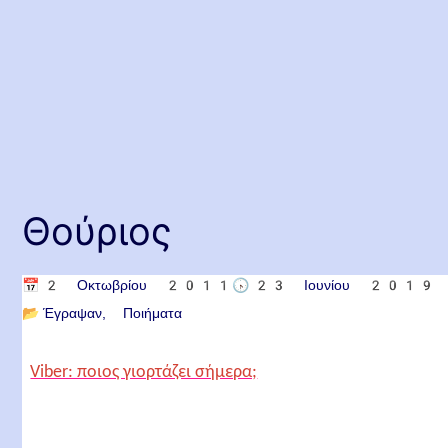
Θούριος
📅
2 Οκτωβρίου 2011
🕟
23 Ιουνίου 2019
📂
Έγραψαν
Ποιήματα
Viber: ποιος γιορτάζει σήμερα;