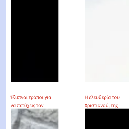
Έξυπνοι τρόποι για
Η ελευθερία του
να πετύχεις τον
Χριστιανού, της
στόχο σου
Πατρίδος, του
Προσώπου. π