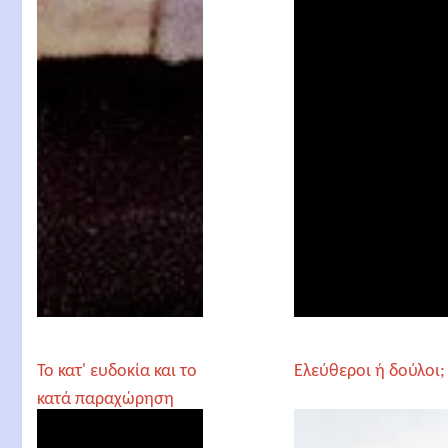
Πορφύριος
Νεκτάριος
Πενταπόλεως
Το κατ' ευδοκία και το
Ελεύθεροι ή δούλοι;
κατά παραχώρηση
θέλημα του Θεου