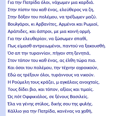
Για την Πατρίδα όλοι, νάχωμεν μια καρδιά.
Στην πίστιν του καθ ένας, ελεύθερος να ζη,
Στην δόξαν του πολέμου, να τρέξωμεν μαζύ.
Βουλγάροι, κι Αρβανίτες, Αρμένοι και Ρωμιοί,
Αράπιδες, και άσπροι, με μια κοινή ορμή.
Για την ελευθερίαν, να ζώσωμεν σπαθί,
Πως είμασθ αντρειωμένοι, παντού να ξακουσθή.
Όσ απ την τυραννίαν, πήγαν στη ξενητιά,
Στον τόπον του καθ ένας, ας έλθη τώρα πια.
Kαι όσοι του πολέμου, την τέχνην αγροικούν,
Eδώ ας τρέξουν όλοι, τυράννους να νικούν.
H Ρούμελη τους κράζει, μ αγκάλαις ανοιχταίς,
Tους δίδει βιο, και τόπον, αξίαις και τιμαίς.
Ώς πότ Oφφικιάλος, σε ξένους Bασιλείς.
Έλα να γένης στύλος, δικής σου της φυλής.
Κάλλιο για την Πατρίδα, κανένας να χαθή,