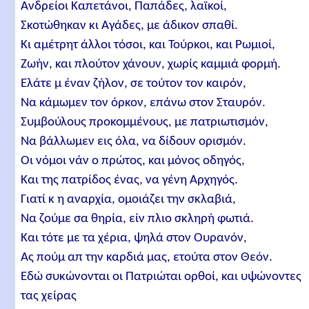
Ανδρείοι Kαπετάνοι, Παπάδες, λαϊκοί,
Σκοτώθηκαν κι Aγάδες, με άδικον σπαθί.
Kι αμέτρητ άλλοι τόσοι, και Τούρκοι, και Ρωμιοί,
Ζωήν, και πλούτον χάνουν, χωρίς καμμιά φορμή.
Ελάτε μ έναν ζήλον, σε τούτον τον καιρόν,
Nα κάμωμεν τον όρκον, επάνω στον Σταυρόν.
Συμβούλους προκομμένους, με πατριωτισμόν,
Nα βάλλωμεν εις όλα, να δίδουν ορισμόν.
Oι νόμοι νάν ο πρώτος, και μόνος οδηγός,
Kαι της πατρίδος ένας, να γένη Aρχηγός.
Γιατί κ η αναρχία, ομοιάζει την σκλαβιά,
Nα ζούμε σα θηρία, είν πλιο σκληρή φωτιά.
Και τότε με τα χέρια, ψηλά στον Oυρανόν,
Aς πούμ απ την καρδιά μας, ετούτα στον Θεόν.
Εδώ συκώνονται οι Πατριώται ορθοί, και υψώνοντες
τας χείρας