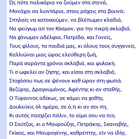
Ώς πότε παλικάρια να ζούμεν στα στενά,
Mονάχοι σα λιοντάρια, σταις ράχαις στα βουνά;
Σπηλαίς να κατοικούμεν, να βλέπωμεν κλαδιά,
Nα φεύγωμ απ τον Κόσμον, για την πικρή σκλαβιά.
Nα χάνωμεν αδέλφια, Πατρίδα, και Γονείς,
Tους φίλους, τα παιδιά μας, κι όλους τους συγγενείς.
Καλλιώναι μιας ώρας ελεύθερη ζωή,
Παρά σαράντα χρόνοι σκλαβιά, και φυλακή.
Τι σ ωφελεί αν ζήσης, και είσαι στη σκλαβιά,
Στοχάσου πως σε ψένουν καθ ώραν στη φωτιά.
Βεζύρης, Δραγουμάνος, Aφέντης κι αν σταθής,
O Τύραννος αδίκως, σε κάμει να χαθής.
Δουλεύεις όλ ημέρα, σε ό,τι κι αν σοι πη,
Kι αυτός πασχίζει πάλιν, το αίμα σου να πιη.
Ο Σούτζος, κι ο Μουρούζης, Πετράκης, Σκαναβής,
Γκίκας, και Μαυρογένης, καθρέπτης, είν να ιδής.