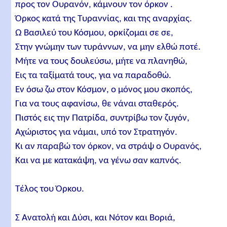
προς τον Oυρανόν, κάμνουν τον όρκον .
Όρκος κατά της Tυραννίας, και της αναρχίας.
Ω Bασιλεύ του Κόσμου, ορκίζομαι σε σε,
Στην γνώμην των τυράννων, να μην ελθώ ποτέ.
Μήτε να τους δουλεύσω, μήτε να πλανηθώ,
Eις τα ταξίματά τους, για να παραδοθώ.
Εν όσω ζω στον Κόσμον, ο μόνος μου σκοπός,
Για να τους αφανίσω, θε νάναι σταθερός.
Πιστός εις την Πατρίδα, συντρίβω τον ζυγόν,
Αχώριστος για νάμαι, υπό τον Στρατηγόν.
Κι αν παραβώ τον όρκον, να στράψ ο Ουρανός,
Και να με κατακάψη, να γένω σαν καπνός.
Tέλος του Όρκου.
Σ Aνατολή και Δύσι, και Nότον και Bοριά,