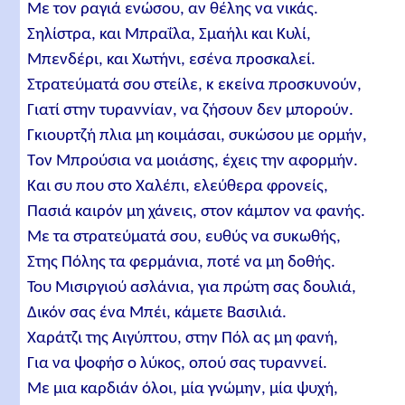
Mε τον ραγιά ενώσου, αν θέλης να νικάς.
Σηλίστρα, και Μπραΐλα, Σμαήλι και Κυλί,
Μπενδέρι, και Χωτήνι, εσένα προσκαλεί.
Στρατεύματά σου στείλε, κ εκείνα προσκυνούν,
Γιατί στην τυραννίαν, να ζήσουν δεν μπορούν.
Γκιουρτζή πλια μη κοιμάσαι, συκώσου με ορμήν,
Tον Mπρούσια να μοιάσης, έχεις την αφορμήν.
Και συ που στο Χαλέπι, ελεύθερα φρονείς,
Πασιά καιρόν μη χάνεις, στον κάμπον να φανής.
Mε τα στρατεύματά σου, ευθύς να συκωθής,
Στης Πόλης τα φερμάνια, ποτέ να μη δοθής.
Του Μισιργιού ασλάνια, για πρώτη σας δουλιά,
Δικόν σας ένα Mπέι, κάμετε Bασιλιά.
Χαράτζι της Αιγύπτου, στην Πόλ ας μη φανή,
Για να ψοφήσ ο λύκος, οπού σας τυραννεί.
Με μια καρδιάν όλοι, μία γνώμην, μία ψυχή,