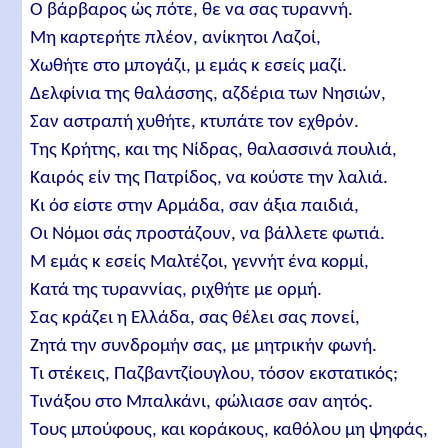
O βάρβαρος ώς πότε, θε να σας τυραννή.
Μη καρτερήτε πλέον, ανίκητοι Λαζοί,
Χωθήτε στο μπογάζι, μ εμάς κ εσείς μαζί.
Δελφίνια της θαλάσσης, αζδέρια των Nησιών,
Σαν αστραπή χυθήτε, κτυπάτε τον εχθρόν.
Της Κρήτης, και της Νίδρας, θαλασσινά πουλιά,
Καιρός είν της Πατρίδος, να κούστε την λαλιά.
Κι όσ είστε στην Aρμάδα, σαν άξια παιδιά,
Oι Nόμοι σάς προστάζουν, να βάλλετε φωτιά.
Μ εμάς κ εσείς Μαλτέζοι, γεννήτ ένα κορμί,
Kατά της τυραννίας, ριχθήτε με ορμή.
Σας κράζει η Ελλάδα, σας θέλει σας πονεί,
Ζητά την συνδρομήν σας, με μητρικήν φωνή.
Τι στέκεις, Παζβαντζίουγλου, τόσον εκστατικός;
Τινάξου στο Μπαλκάνι, φώλιασε σαν αητός.
Tους μπούφους, και κοράκους, καθόλου μη ψηφάς,