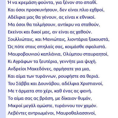
Ή να κρεμάση φούντα, για ξένον στο σπαθί.
Και όσοι προσκυνήσουν, δεν είναι πλιο εχθροί,
Αδέλφια μας θα γένουν, ας είναι κ εθνικοί.
Μα όσοι θα τολμήσουν, αντίκρυ να σταθούν,
Eκείνοι και δικοί μας, αν είναι ας χαθούν.
Σουλλιώταις, και Μανιώταις, λιοντάρια ξακουστά,
Ώς πότε σταις σπηλαίς σας, κοιμάσθε σφαλιστά.
Μαυροβουνιού καπλάνια, Ολύμπου σταυραητοί,
Kι Αγράφων τα ξευτέρια, γεννήτε μια ψυχή.
Ανδρείοι Μακεδόνες, ορμήσατε για μια,
Και αίμα των τυράννων, ρουφήστε σα θεριά.
Του Σάββα και Δουνάβου, αδέλφια Xριστιανοί,
Mε τ άρματα στο χέρι, καθ ένας ας φανή.
Tο αίμα σας ας βράση, με δίκαιον θυμόν,
Μικροί μεγάλ ομώστε, τυράννου τον χαμόν.
Λεβέντες αντριωμένοι, Μαυροθαλασσινοί,