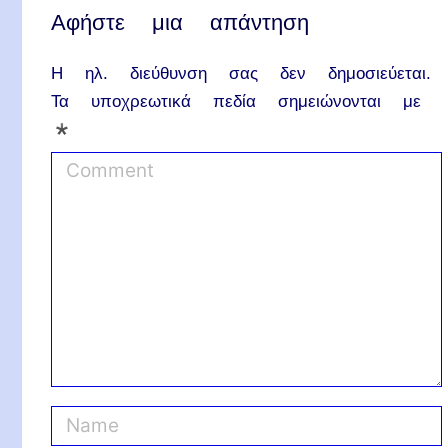
Αφήστε μια απάντηση
Η ηλ. διεύθυνση σας δεν δημοσιεύεται.
Τα υποχρεωτικά πεδία σημειώνονται με
*
C
o
m
m
e
n
t
N
a