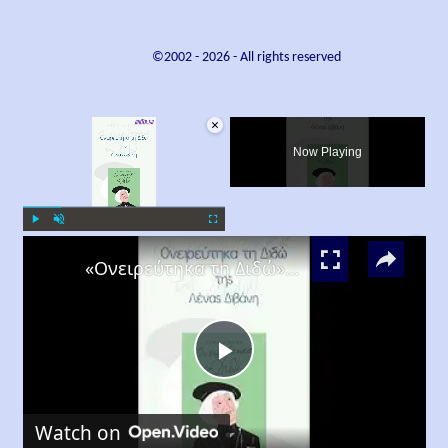
©2002 -
2026
- All rights reserved
×
Now Playing
×
Play
Unmute
Fullscreen
«Ονειρεύτηκα τη Διδώ», Λένα Διβάνη
Play
Watch on
Video