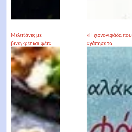
Μελιτζάνες με
«Η χιονονιφάδα που
βινεγκρέτ και φέτα
αγάπησε το
καλοκαίρι», Χρήστος
Δασκαλάκης