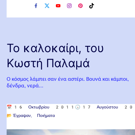
f
x
y
i
p
t
a
o
n
i
i
c
u
s
n
k
e
t
t
t
t
b
u
a
e
o
o
b
g
r
k
o
e
r
e
Το καλοκαίρι, του
k
a
s
m
t
Κωστή Παλαμά
Ο κόσμος λάμπει σαν ένα αστέρι. Βουνά και κάμποι,
δένδρα, νερά...
📅
16 Οκτωβρίου 2011
🕟
17 Αυγούστου 2
📂
Έγραψαν
Ποιήματα