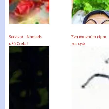
Survivor - Nomads
Ένα κουνούπι είμαι
αλά Creta!
και εγώ