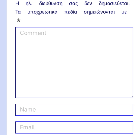
Η ηλ. διεύθυνση σας δεν δημοσιεύεται.
Τα υποχρεωτικά πεδία σημειώνονται με
*
C
o
m
m
e
n
t
N
a
m
E
e
m