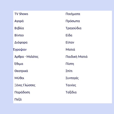
TV Shows
Ποιήματα
Αγορά
Πρόσωπα
Βιβλία
Τραγούδια
Βίντεο
Είδα
Διάφορα
Είπαν
Έγραψαν
Ματιά
Άρθρα - Μελέτες
Παιδική Ματιά
Έθιμα
Πίστη
Θεατρικά
Σπίτι
Μύθοι
Συνταγές
Ξένες Γλώσσες
Ταινίες
Παράδοση
Ταξίδια
Πεζά