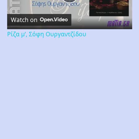
Play
Watch on
Video
Ρίζα μ’, Σόφη Ουργαντζίδου