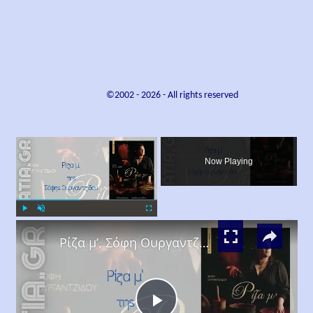
©2002 -
2026
- All rights reserved
×
Now Playing
×
Play
Unmute
Fullscreen
Ρίζα μ’, Σόφη Ουργαντζίδου