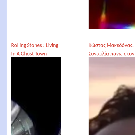
Rolling Stones : Living
Κώστας Μακεδόνας.
In A Ghost Town
Συναυλία πάνω στον
Λευκό Πύργο