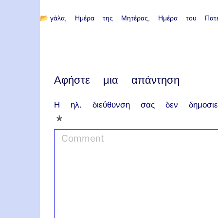
📂
γάλα
Ημέρα της Μητέρας
Ημέρα του Πατ
Αφήστε μια απάντηση
Η ηλ. διεύθυνση σας δεν δημοσιεύ
*
C
o
m
m
e
n
t