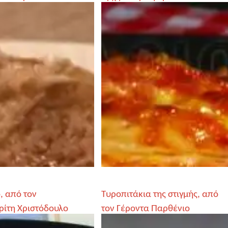
Αγγελόγλου
, από τον
Τυροπιτάκια της στιγμής, από
ρίτη Χριστόδουλο
τον Γέροντα Παρθένιο
ου