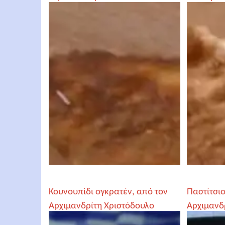
Κουνουπίδι ογκρατέν, από τον
Παστίτσιο
Αρχιμανδρίτη Χριστόδουλο
Αρχιμανδ
Αγγελόγλου
Αγγελόγλ