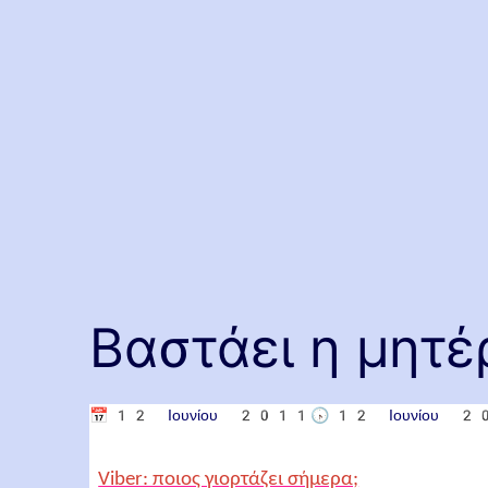
Βαστάει η μητέ
📅
12 Ιουνίου 2011
🕟
12 Ιουνίου 
Viber: ποιος γιορτάζει σήμερα;