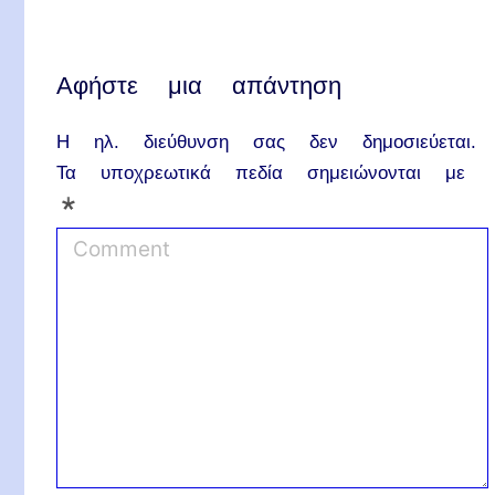
Αφήστε μια απάντηση
Η ηλ. διεύθυνση σας δεν δημοσιεύεται.
Τα υποχρεωτικά πεδία σημειώνονται με
*
C
o
m
m
e
n
t