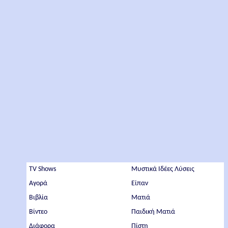
TV Shows
Μυστικά Ιδέες Λύσεις
Αγορά
Είπαν
Βιβλία
Ματιά
Βίντεο
Παιδική Ματιά
Διάφορα
Πίστη