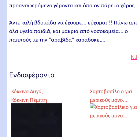
προαναφερόμενο γέροντα και όποιον πάρει ο χάρος..
Άντε καλή βδομάδα να έχουμε... εύχομαι!!! Πάνω απ
όλα υγεία παιδιά, και μακριά από νοσοκομεία... ο
παππούς με την "αραβίδα" καραδοκεί...
Ν.
Ενδιαφέροντα
Κόκκινα Αυγά,
Χαρτοβασίλειο για
Κόκκινη Πέμπτη
μερικούς μόνο...