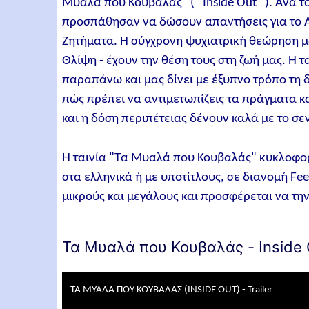
Μυαλά που Κουβαλάς" ( "Inside Out" ). Ανά τ
προσπάθησαν να δώσουν απαντήσεις για το Α
Ζητήματα. Η σύγχρονη ψυχιατρική θεώρηση μα
Θλίψη - έχουν την θέση τους στη ζωή μας. Η 
παραπάνω και μας δίνει με έξυπνο τρόπο τη δι
πώς πρέπει να αντιμετωπίζεις τα πράγματα κα
και η δόση περιπέτειας δένουν καλά με το σε
Η ταινία "Τα Μυαλά που Κουβαλάς" κυκλοφορ
στα ελληνικά ή με υποτίτλους, σε διανομή Fee
μικρούς και μεγάλους και προσφέρεται να τη
Τα Μυαλά που Κουβαλάς - Inside O
ΤΑ ΜΥΑΛΑ ΠΟΥ ΚΟΥΒΑΛΑΣ (INSIDE OUT) - Trailer