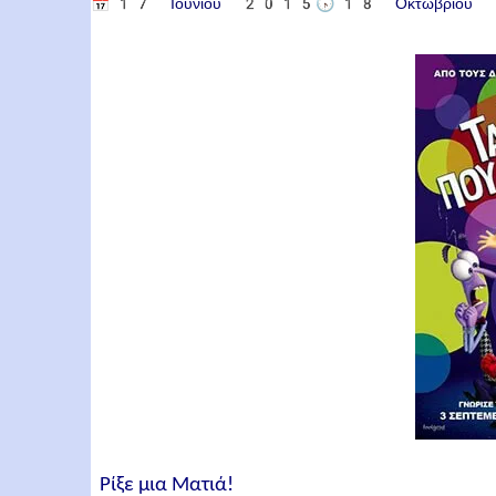
📅
17 Ιουνίου 2015
🕟
18 Οκτωβρίο
Ρίξε μια Ματιά!