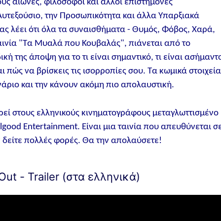
ους αιώνες, φιλόσοφοι και άλλοι επιστήμονες
υτεξούσιο, την Προσωπικότητα και άλλα Υπαρξιακά
ς λέει ότι όλα τα συναισθήματα - Θυμός, Φόβος, Χαρά,
ταινία "Τα Μυαλά που Κουβαλάς", πιάνεται από το
κή της άποψη για το τι είναι σημαντικό, τι είναι ασήμαντ
ι πώς να βρίσκεις τις ισορροπίες σου. Τα κωμικά στοιχεί
νάριο και την κάνουν ακόμη πιο απολαυστική.
εί στους ελληνικούς κινηματογράφους μεταγλωττισμένο
lgood Entertainment. Είναι μια ταινία που απευθύνεται σ
ν δείτε πολλές φορές. Θα την απολαύσετε!
ut - Trailer (στα ελληνικά)