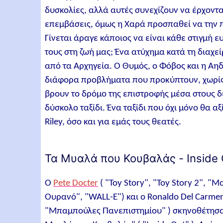
δυσκολίες, αλλά αυτές συνεχίζουν να έρχοντα
επεμβάσεις, όμως η Χαρά προσπαθεί να την πε
Γίνεται άραγε κάποιος να είναι κάθε στιγμή 
τους στη ζωή μας; Ένα ατύχημα κατά τη διαχε
από τα Αρχηγεία. Ο Θυμός, ο Φόβος και η Αη
διάφορα προβλήματα που προκύπτουν, χωρίς 
βρουν το δρόμο της επιστροφής μέσα στους δι
δύσκολο ταξίδι. Ένα ταξίδι που όχι μόνο θα αξ
Riley, όσο και για εμάς τους θεατές.
Τα Μυαλά που Κουβαλάς - Inside 
Ο
Pete Docter
( "Toy Story", "Toy Story 2", "
Ουρανό", "WALL-E") και ο Ronaldo Del Carmen
"Μπαμπούλες Πανεπιστημίου" ) σκηνοθέτησαν κ