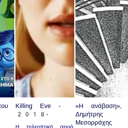
ου
Killing Eve -
«Η ανάβαση»,
2018-
Δημήτρης
Μεσορράχης
Η τηλεοπτική σειρά