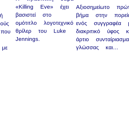
«Killing Eve» έχει
Αξιοσημείωτο πρώ
βασιστεί στο
βήμα στην πορεί
ή
ομότιτλο λογοτεχνικό
ενός συγγραφέα 
ρούς
θρίλερ του Luke
διακριτικό ύφος κ
 που
Jennings.
άρτιο συνταίριασμ
γλώσσας και…
 με