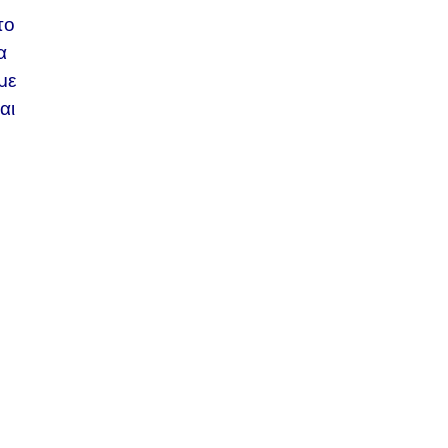
το
α
με
αι
α