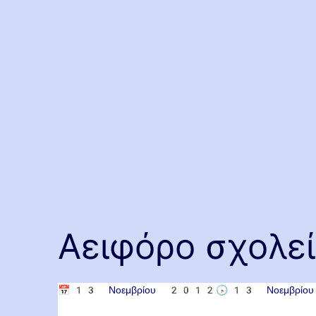
Αειφόρο σχολε
📅
13 Νοεμβρίου 2012
🕟
13 Νοεμβρί