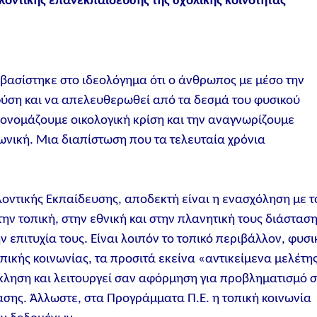
λοντικής επανεκπαίδευσης της σχολικής κοινότητας
βασίστηκε στο ιδεολόγημα ότι ο άνθρωπος με μέσο την
φύση και να απελευθερωθεί από τα δεσμά του φυσικού
ονομάζουμε οικολογική κρίση και την αναγνωρίζουμε
ωνική. Μια διαπίστωση που τα τελευταία χρόνια
ντικής Εκπαίδευσης, αποδεκτή είναι η ενασχόληση με τ
ην τοπική, στην εθνική και στην πλανητική τους διάσταση
επιτυχία τους. Είναι λοιπόν το τοπικό περιβάλλον, φυσι
οπικής κοινωνίας, τα προσιτά εκείνα «αντικείμενα μελέτη
κληση και λειτουργεί σαν αφόρμηση για προβληματισμό 
σης. Άλλωστε, στα Προγράμματα Π.Ε. η τοπική κοινωνία