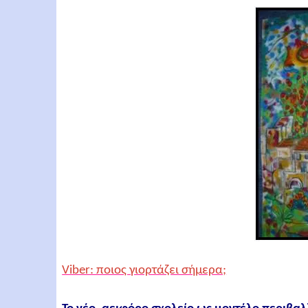
Viber: ποιος γιορτάζει σήμερα;