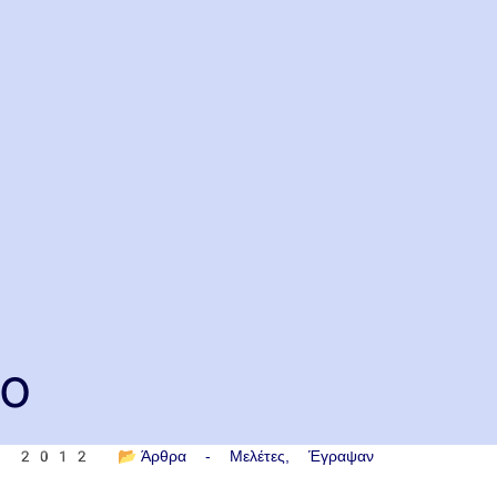
ίο
ου 2012
📂
Άρθρα - Μελέτες
Έγραψαν