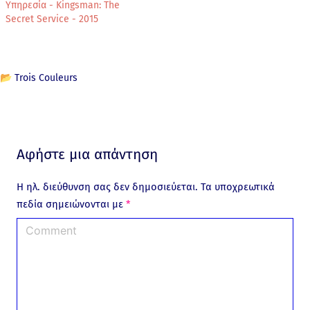
Υπηρεσία - Kingsman: The
Secret Service - 2015
📂
Trois Couleurs
Αφήστε μια απάντηση
Η ηλ. διεύθυνση σας δεν δημοσιεύεται.
Τα υποχρεωτικά
πεδία σημειώνονται με
*
C
o
m
m
e