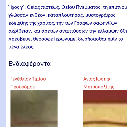
Ήχος γ´. Θείας πίστεως. Θείου Πνεύματος, τη επιπνοί
γλώσσαν ένθεον, καταπλουτήσας, μυστογράφος
εδείχθης της χάριτος, την των Γραφών σαφηνίζων
ακρίβειαν, και αρετών αναπτύσσων την έλλαμψιν όθ
πρέσβευε, θεόσοφε Ιερώνυμε, δωρήσασθαι ημίν το
μέγα έλεος.
Ενδιαφέροντα
Γενέθλιον Τιμίου
Άγιος Ιωσήφ
Προδρόμου
Μητροπολίτης
Δράμας και
Θεσσαλονίκης