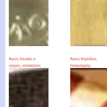
Άγιος Λουκάς ο
Άγιος Κύριλλος
ιατρός, επίσκοπος
πατριάρχης
Κριμαίας
Αλεξανδρείας