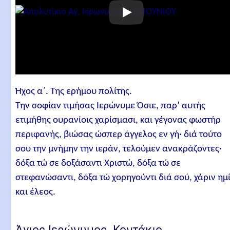
Ήχος α´. Της ερήμου πολίτης.
Την σοφίαν τιμήσας Ιερώνυμε Όσιε, παρ’ αυτής
ετιμήθης ουρανίοις χαρίσμασι, και γέγονας φωστήρ
περιφανής, βιώσας ώσπερ άγγελος εν γή· διά τούτο
σου την μνήμην την ιεράν, τελούμεν ανακράζοντες·
δόξα τώ σε δοξάσαντι Χριστώ, δόξα τώ σε
στεφανώσαντι, δόξα τώ χορηγούντι διά σού, χάριν ημ
και έλεος.
Άγιος Ιερώνυμος. Κοντάκιο