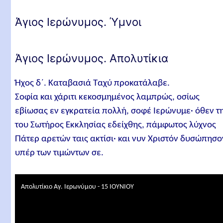
Άγιος Ιερώνυμος. Ύμνοι
Άγιος Ιερώνυμος. Απολυτίκια
Ήχος δ´. Καταβασιά Ταχύ προκατάλαβε.
Σοφία και χάριτι κεκοσμημένος λαμπρώς, οσίως
εβίωσας εν εγκρατεία πολλή, σοφέ Ιερώνυμε· όθεν τ
του Σωτήρος Εκκλησίας εδείχθης, πάμφωτος λύχνος
Πάτερ αρετών ταις ακτίσι· και νυν Χριστόν δυσώπησο
υπέρ των τιμώντων σε.
Απολυτίκιο Αγ. Ιερωνύμου - 15 ΙΟΥΝΙΟΥ