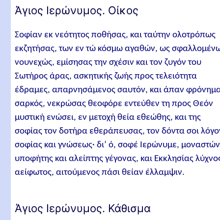
Άγιος Ιερώνυμος. Οίκος
Σοφίαν εκ νεότητος ποθήσας, και ταύτην ολοτρόπως
εκζητήσας, των εν τώ κόσμω αγαθών, ως σφαλλομέν
νουνεχώς, εμίσησας την σχέσιν και τον ζυγόν του
Σωτήρος άρας, ασκητικής ζωής προς τελειότητα
έδραμες, απαρνησάμενος σαυτόν, και άπαν φρόνημ
σαρκός, νεκρώσας θεοφόρε εντεύθεν τη προς Θεόν
μυστική ενώσει, εν μετοχή θεία εθεώθης, και της
σοφίας τον δοτήρα εθεράπευσας, τον δόντα σοι λόγο
σοφίας και γνώσεως· δι’ ό, σοφέ Ιερώνυμε, μοναστώ
υποφήτης και αλείπτης γέγονας, και Εκκλησίας λύχνο
αείφωτος, αιτούμενος πάσι θείαν έλλαμψιν.
Άγιος Ιερώνυμος. Κάθισμα