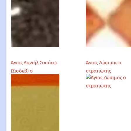
Άγιος Δανιήλ Συσόεφ
Άγιος Ζώσιμος ο
(Σισόεβ) ο
στρατιώτης
Ιερομάρτυρας