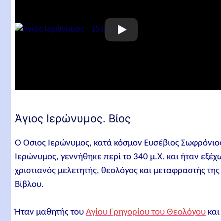
Άγιος Ιερώνυμος. Ύμνοι
Άγιος Ιερώνυμος. Απολυτίκια
Άγιος Ιερώνυμος. Κοντάκιο
Άγιος Ιερώνυμος. Μεγαλυνάριο
Άγιος Ιερώνυμος. Οίκος
Άγιος Ιερώνυμος. Κάθισμα
Σχετικά άρθρα
Άγιος Ιερώνυμος. Βίος
Ο Όσιος Ιερώνυμος, κατά κόσμον Ευσέβιος Σωφρόνιο
Ιερώνυμος, γεννήθηκε περί το 340 μ.Χ. και ήταν εξέχ
χριστιανός μελετητής, θεολόγος και μεταφραστής της
Βίβλου.
Ήταν μαθητής του
Αγίου Γρηγορίου του Θεολόγου
και