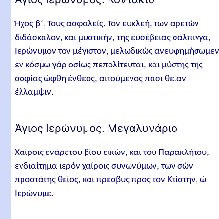
Ήχος β´. Τους ασφαλείς. Τον ευκλεή, των αρετών
διδάσκαλον, και μυστικήν, της ευσέβειας σάλπιγγα,
Ιερώνυμον τον μέγιστον, μελωδικώς ανευφημήσωμε
εν κόσμω γάρ οσίως πεπολίτευται, και μύστης της
σοφίας ώφθη ένθεος, αιτούμενος πάσι θείαν
έλλαμψιν.
Άγιος Ιερώνυμος. Μεγαλυνάριο
Χαίροις ενάρετου βίου εικών, και του Παρακλήτου,
ενδιαίτημα ιερόν χαίροις συνωνύμων, των σών
προστάτης θείος, και πρέσβυς προς τον Κτίστην, ώ
Ιερώνυμε.