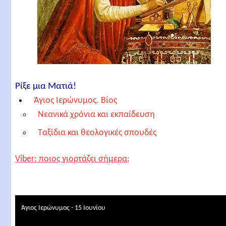
Ρίξε μια Ματιά!
Άγιος Ιερώνυμος. Βίος
Νεανικά χρόνια και εκπαίδευση
Ταξίδια και θεολογικές σπουδές
Επιστροφή στη Ρώμη και η Λατινική Βίβλος
Viber: ποιος γιορτάζει σήμερα;
(Vulgata)
Η ζωή στην Παλαιστίνη και μεταγενέστερα έργα
Άγιος Ιερώνυμος: Θάνατος και κληρονομιά
Άγιος Ιερώνυμος - 15 Ιουνίου
Άγιος Ιερώνυμος. Γιορτή